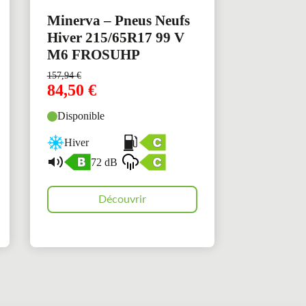
Minerva – Pneus Neufs
Hiver 215/65R17 99 V
M6 FROSUHP
157,94
€
84,50
€
Disponible
Hiver
72 dB
Découvrir