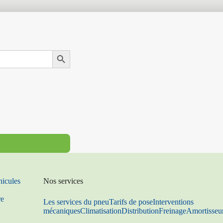
Search Button
hicules
Nos services
re
Les services du pneu
Tarifs de pose
Interventions
mécaniques
Climatisation
Distribution
Freinage
Amortisseu