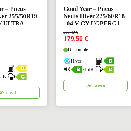
r – Pneus
Good Year – Pneus
ver 255/50R19
Neufs Hiver 225/60R18
Y ULTRA
104 V GY UGPERG1
365,40
€
179,50
€
€
Disponible
e
Hiver
71 dB
 dB
Découvrir
écouvrir