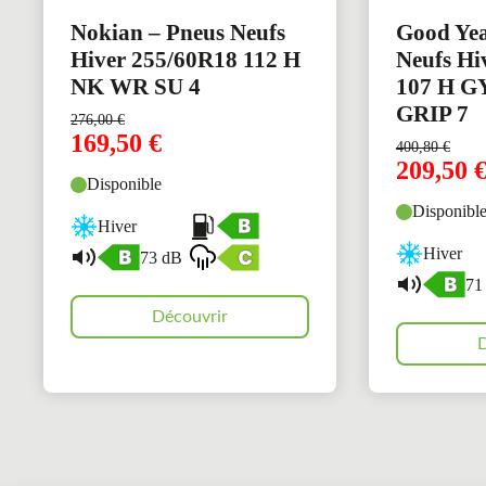
Nokian – Pneus Neufs
Good Yea
Hiver 255/60R18 112 H
Neufs Hi
NK WR SU 4
107 H G
GRIP 7
276,00
€
169,50
€
400,80
€
209,50
Disponible
Disponibl
Hiver
Hiver
73 dB
71
Découvrir
D