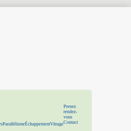
Prenez
rendez-
vous
Contact
rs
Parallélisme
Échappement
Vitrage