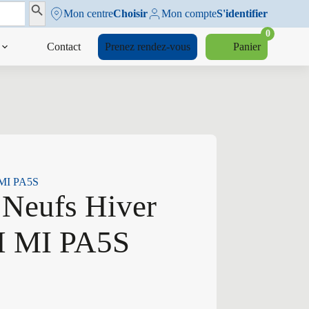
Search Button
Mon centre
Choisir
Mon compte
S'identifier
0
Contact
Prenez rendez-vous
Panier
 MI PA5S
 Neufs Hiver
H MI PA5S