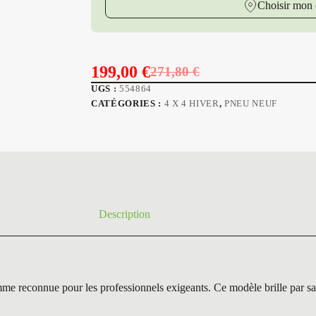
Choisir mon 
199,00
€
271,80
€
Le
Le
UGS :
554864
prix
prix
CATÉGORIES :
4 X 4 HIVER
,
PNEU NEUF
initial
actuel
était :
est :
271,80 €.
199,00 €.
Description
nnue pour les professionnels exigeants. Ce modèle brille par sa poly