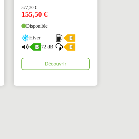
377,30
€
155,50
€
Disponible
Hiver
72 dB
Découvrir