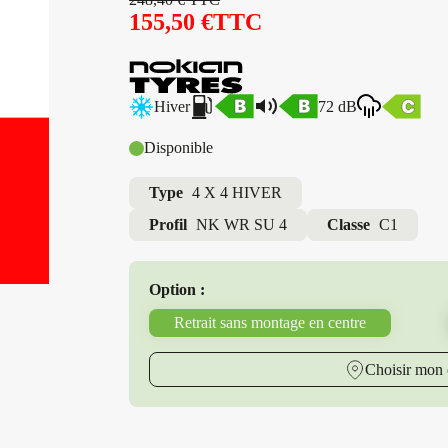
155,50
€
TTC
Hiver
72 dB
Disponible
Type
4 X 4 HIVER
Profil
NK WR SU 4
Classe
C1
Option :
Retrait sans montage en centre
Choisir mon 