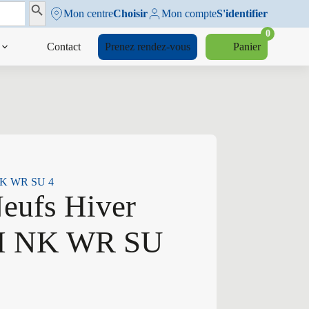
Search Button
Mon centre
Choisir
Mon compte
S'identifier
0
Contact
Prenez rendez-vous
Panier
 NK WR SU 4
eufs Hiver
 H NK WR SU