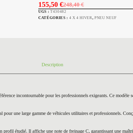
155,50
€
248,40
€
Le
Le
UGS :
T430482
prix
prix
CATÉGORIES :
4 X 4 HIVER
,
PNEU NEUF
initial
actuel
était :
est :
248,40 €.
155,50 €.
Description
e incontournable pour les professionnels exigeants. Ce modèle se d
ur une large gamme de véhicules utilitaires et professionnels. Conçu 
profil étudié. Il affiche une note de freinage C, garantissant une maît