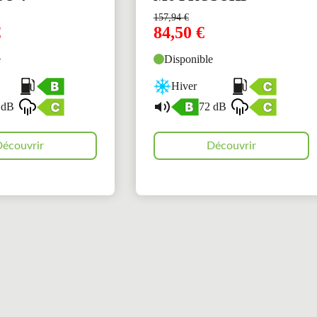
157,94
€
€
84,50
€
e
Disponible
Hiver
 dB
72 dB
écouvrir
Découvrir