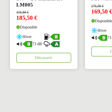
LM005
276,00
€
169,50
316,80
€
185,50
€
Disponibl
Disponible
Hiver
Hiver
73
73 dB
D
Découvrir