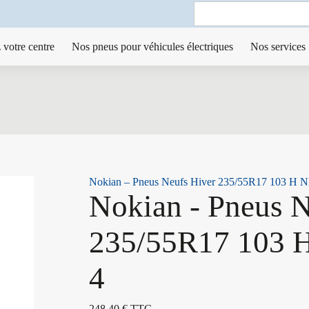
Search
for:
 votre centre
Nos pneus pour véhicules électriques
Nos services
Nokian – Pneus Neufs Hiver 235/55R17 103 H
Nokian - Pneus N
235/55R17 103
4
248,40
€
TTC