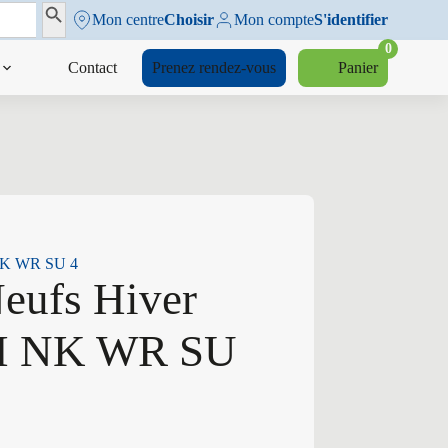
Search Button
Mon centre
Choisir
Mon compte
S'identifier
0
Contact
Prenez rendez-vous
Panier
 NK WR SU 4
eufs Hiver
 H NK WR SU