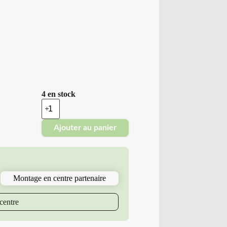
4 en stock
quantité
de
Nokian
Ajouter au panier
-
Pneus
Neufs
Hiver
235/55R20
105
Montage en centre partenaire
H
NK
WR
centre
SU
4