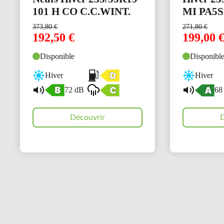
101 H CO C.C.WINT.
MI PA5S
373,80
€
271,80
€
192,50
€
199,00
Disponible
Disponibl
Hiver
Hiver
72 dB
68
Découvrir
D