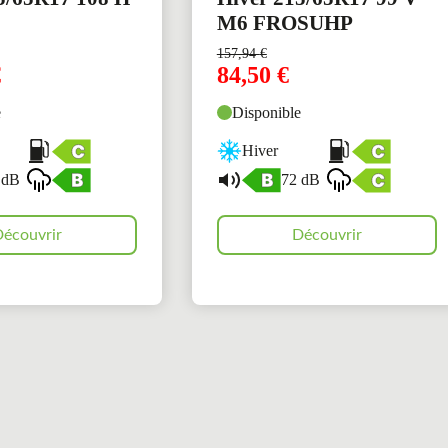
M6 FROSUHP
157,94
€
€
84,50
€
e
Disponible
Hiver
 dB
72 dB
écouvrir
Découvrir