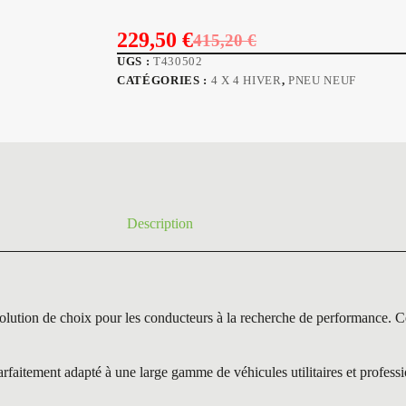
229,50
€
415,20
€
Le
Le
UGS :
T430502
prix
prix
CATÉGORIES :
4 X 4 HIVER
,
PNEU NEUF
initial
actuel
était :
est :
415,20 €.
229,50 €.
Description
 de choix pour les conducteurs à la recherche de performance. Ce mo
itement adapté à une large gamme de véhicules utilitaires et professio