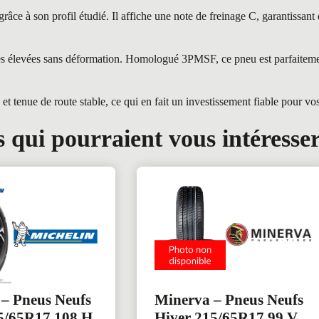
e à son profil étudié. Il affiche une note de freinage C, garantissant 
intes élevées sans déformation. Homologué 3PMSF, ce pneu est parfaitem
 tenue de route stable, ce qui en fait un investissement fiable pour vo
 qui pourraient vous intéresse
 – Pneus Neufs
Minerva – Pneus Neufs
5/65R17 108 H
Hiver 215/65R17 99 V