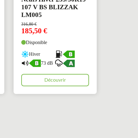
107 V BS BLIZZAK
LM005
316,80
€
185,50
€
Disponible
Hiver
73 dB
Découvrir