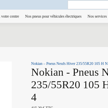
Search
for:
 votre centre
Nos pneus pour véhicules électriques
Nos services
Nokian – Pneus Neufs Hiver 235/55R20 105 H
Nokian - Pneus N
235/55R20 105
4
415,20
€
TTC