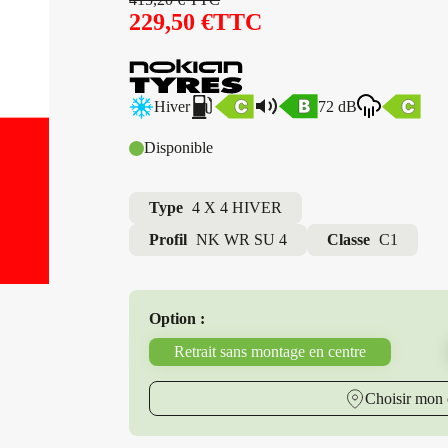
229,50
€
TTC
Hiver
72 dB
Disponible
Type
4 X 4 HIVER
Profil
NK WR SU 4
Classe
C1
Option :
Retrait sans montage en centre
Choisir mon 