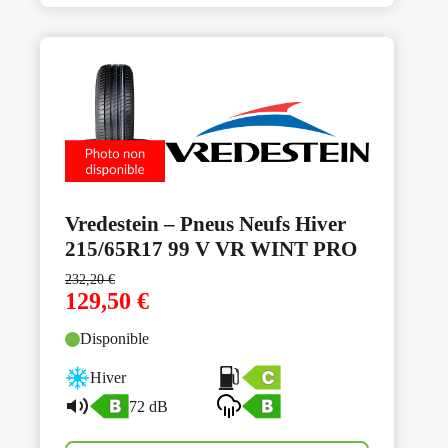
Vredestein – Pneus Neufs Hiver
215/65R17 99 V VR WINT PRO
232,20
€
129,50
€
Disponible
Hiver
72 dB