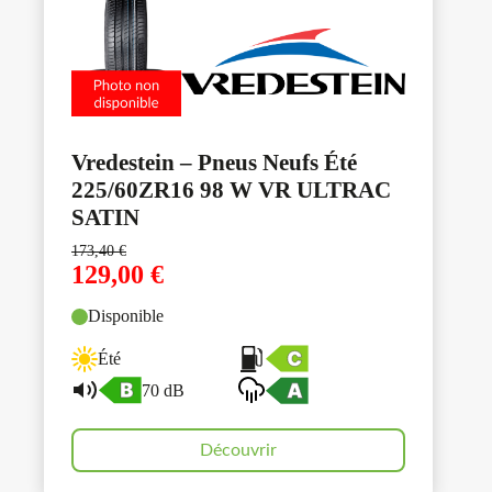
Vredestein – Pneus Neufs Été
225/60ZR16 98 W VR ULTRAC
SATIN
173,40
€
129,00
€
Disponible
Été
70 dB
Découvrir