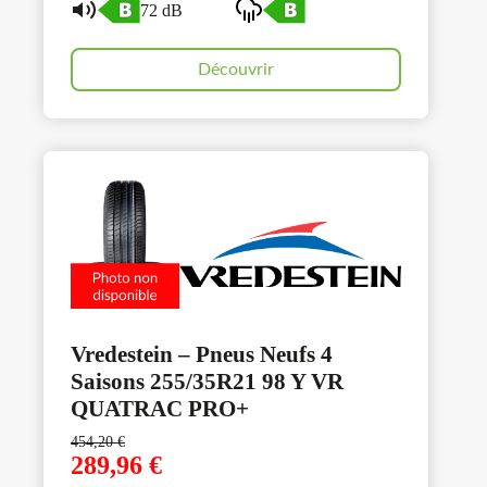
72 dB
Découvrir
Vredestein – Pneus Neufs 4
Saisons 255/35R21 98 Y VR
QUATRAC PRO+
454,20
€
289,96
€