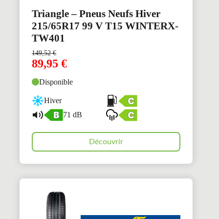
Triangle – Pneus Neufs Hiver
215/65R17 99 V T15 WINTERX-
TW401
149,52
€
89,95
€
Disponible
Hiver
71 dB
Découvrir