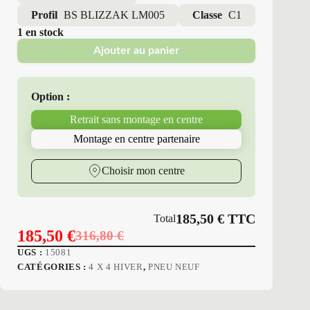
Profil
BS BLIZZAK LM005
Classe
C1
1 en stock
Ajouter au panier
Option :
Retrait sans montage en centre
Montage en centre partenaire
Choisir mon centre
185,50
€
TTC
Total
185,50
€
316,80
€
Le
Le
UGS :
15081
prix
prix
CATÉGORIES :
4 X 4 HIVER
,
PNEU NEUF
initial
actuel
était :
est :