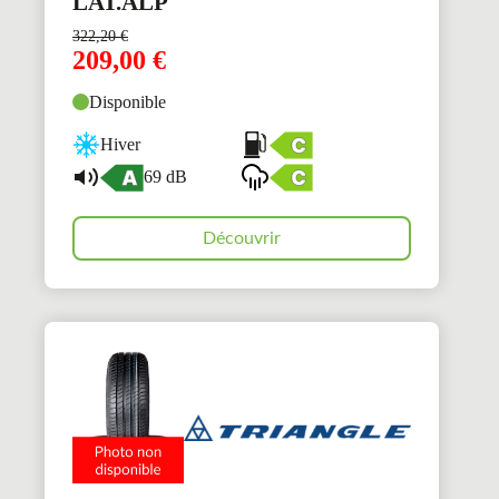
LAT.ALP
322,20
€
209,00
€
Disponible
Hiver
69 dB
Découvrir