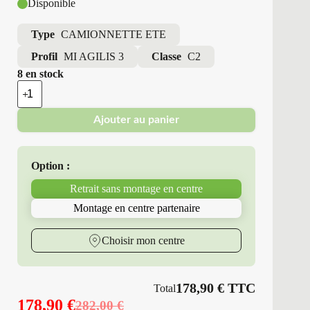
Disponible
Type
CAMIONNETTE ETE
Profil
MI AGILIS 3
Classe
C2
8 en stock
quantité
de
Michelin
Ajouter au panier
-
Pneus
Neufs
Été
Option :
215/60R17
109/107
Retrait sans montage en centre
T
MI
Montage en centre partenaire
AGILIS
3
Choisir mon centre
178,90
€
TTC
Total
178,90
€
282,00
€