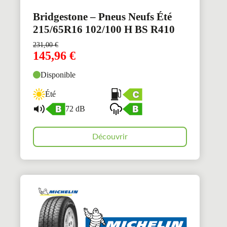
Bridgestone – Pneus Neufs Été
215/65R16 102/100 H BS R410
231,00
€
145,96
€
Disponible
Été
72 dB
Découvrir