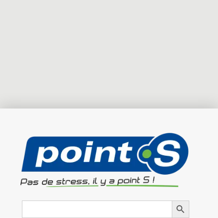
Search
Search Button
for: