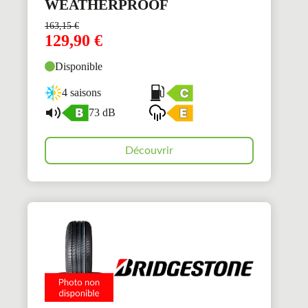
WEATHERPROOF
163,15
€
129,90
€
Disponible
4 saisons
73 dB
Découvrir