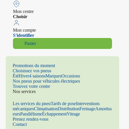
Mon centre
Choisir
Mon compte
S'identifier
Panier
Promotions du moment
Choisissez vos pneus
Été
Hiver
4 saisons
Marques
Occasions
Nos pneus pour véhicules électriques
Trouvez votre centre
Nos services
Les services du pneu
Tarifs de pose
Interventions
mécaniques
Climatisation
Distribution
Freinage
Amortiss
eurs
Parallélisme
Échappement
Vitrage
Prenez rendez-vous
Contact