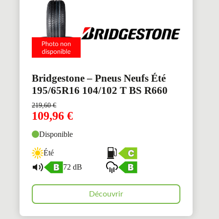
Bridgestone – Pneus Neufs Été
195/65R16 104/102 T BS R660
219,60
€
109,96
€
Disponible
Été
72 dB
Découvrir