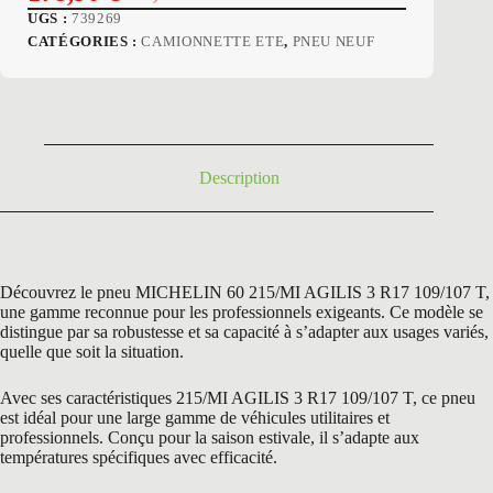
Le
Le
UGS :
739269
prix
prix
CATÉGORIES :
CAMIONNETTE ETE
,
PNEU NEUF
initial
actuel
était :
est :
282,00 €.
178,90 €.
Description
Découvrez le pneu MICHELIN 60 215/MI AGILIS 3 R17 109/107 T,
une gamme reconnue pour les professionnels exigeants. Ce modèle se
distingue par sa robustesse et sa capacité à s’adapter aux usages variés,
quelle que soit la situation.
Avec ses caractéristiques 215/MI AGILIS 3 R17 109/107 T, ce pneu
est idéal pour une large gamme de véhicules utilitaires et
professionnels. Conçu pour la saison estivale, il s’adapte aux
températures spécifiques avec efficacité.