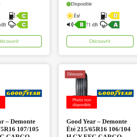
e
Disponible
Été
 dB
71 dB
écouvrir
Découvrir
Démonte
ar – Demonte
Good Year – Demonte
75R16 107/105
Été 215/65R16 106/104
FG CARGO
H GY EFG CARGO