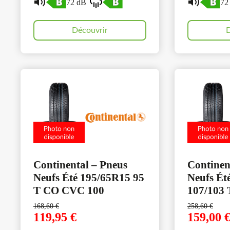
72 dB
72
Découvrir
D
Continental – Pneus
Continen
Neufs Été 195/65R15 95
Neufs Ét
T CO CVC 100
107/103
168,60
€
258,60
€
119,95
€
159,00