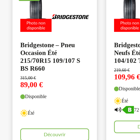
Bridgestone – Pneu
Bridgest
Occasion Été
Neufs Ét
215/70R15 109/107 S
104/102 
BS R660
219,60
€
109,96
315,00
€
89,00
€
Disponibl
Disponible
Été
72
Été
D
Découvrir