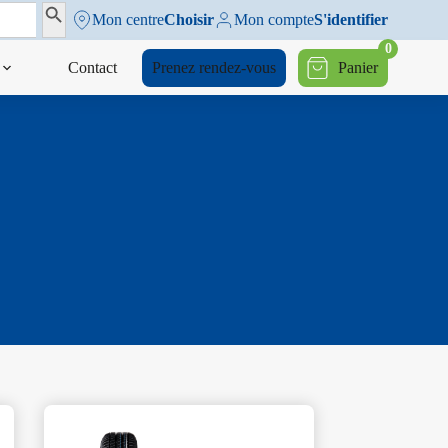
Search Button
Mon centre
Choisir
Mon compte
S'identifier
0
Contact
Prenez rendez-vous
Panier