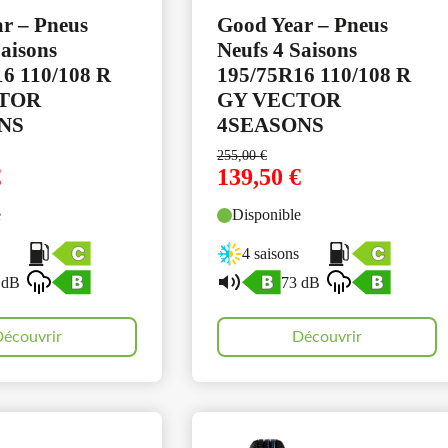
r – Pneus
Good Year – Pneus
Saisons
Neufs 4 Saisons
6 110/108 R
195/75R16 110/108 R
TOR
GY VECTOR
NS
4SEASONS
255,00
€
€
139,50
€
e
Disponible
4 saisons
 dB
73 dB
écouvrir
Découvrir