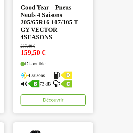
Good Year – Pneus
Neufs 4 Saisons
205/65R16 107/105 T
GY VECTOR
4SEASONS
287,40
€
159,50
€
Disponible
4 saisons
72 dB
Découvrir