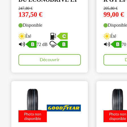
247,80
€
205,80
€
137,50
€
99,00
€
Disponible
Disponibl
Été
Été
72 dB
70
Découvrir
D