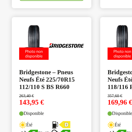
Bridgestone – Pneus
Bridgest
Neufs Été 225/70R15
Neufs Ét
112/110 S BS R660
118/116 
263,40
€
357,60
€
143,95
€
169,96
Disponible
Disponibl
Été
Été