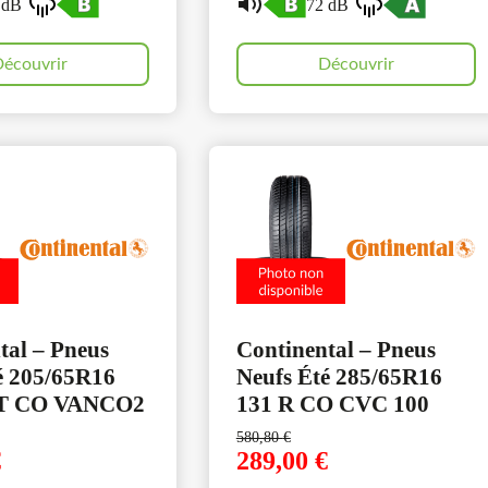
 dB
72 dB
écouvrir
Découvrir
tal – Pneus
Continental – Pneus
é 205/65R16
Neufs Été 285/65R16
 T CO VANCO2
131 R CO CVC 100
580,80
€
€
289,00
€