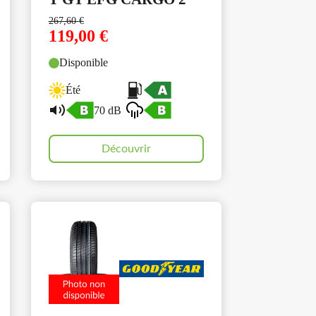
267,60
€
119,00
€
Disponible
Été
70 dB
Découvrir