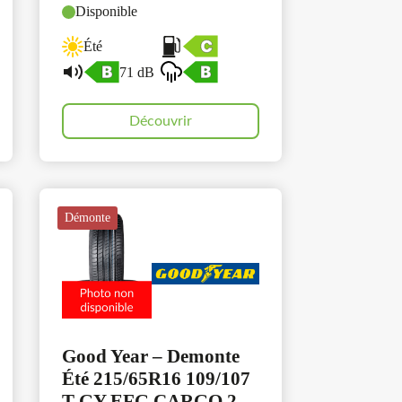
Disponible
Été
71 dB
Découvrir
Démonte
Good Year – Demonte
Été 215/65R16 109/107
T GY EFG CARGO 2