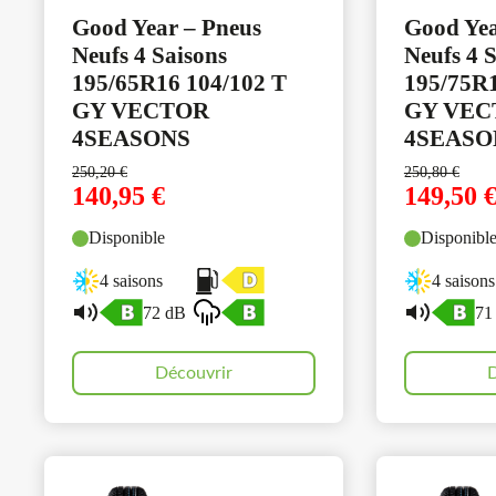
Good Year – Pneus
Good Yea
Neufs 4 Saisons
Neufs 4 
195/65R16 104/102 T
195/75R1
GY VECTOR
GY VEC
4SEASONS
4SEASO
250,20
€
250,80
€
140,95
€
149,50
Disponible
Disponibl
4 saisons
4 saisons
72 dB
71
Découvrir
D