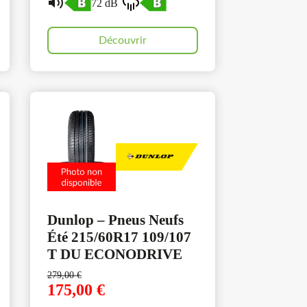
72 dB
Découvrir
Dunlop – Pneus Neufs
Été 215/60R17 109/107
T DU ECONODRIVE
279,00
€
175,00
€