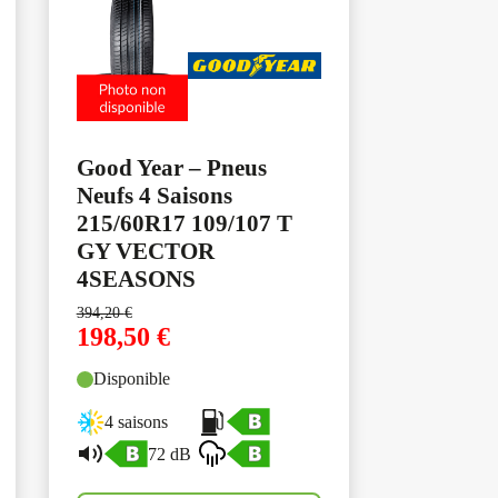
Good Year – Pneus
Neufs 4 Saisons
215/60R17 109/107 T
GY VECTOR
4SEASONS
394,20
€
198,50
€
Disponible
4 saisons
72 dB