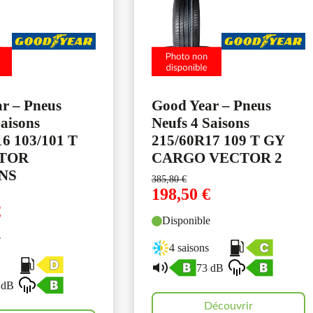
r – Pneus
Good Year – Pneus
Saisons
Neufs 4 Saisons
6 103/101 T
215/60R17 109 T GY
TOR
CARGO VECTOR 2
NS
385,80
€
198,50
€
€
Disponible
e
4 saisons
73 dB
 dB
Découvrir