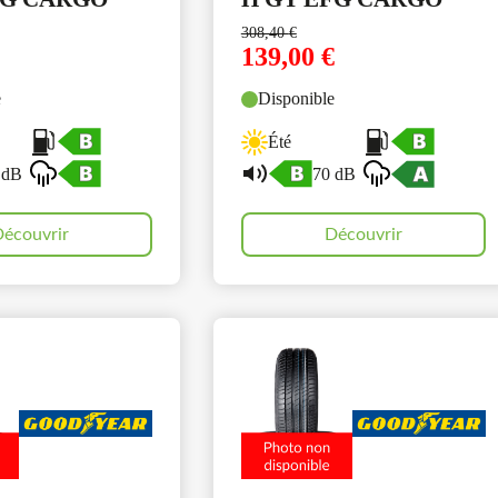
308,40
€
139,00
€
e
Disponible
Été
 dB
70 dB
écouvrir
Découvrir