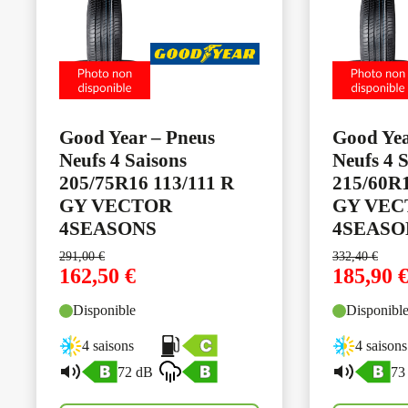
Good Year – Pneus
Good Yea
Neufs 4 Saisons
Neufs 4 
205/75R16 113/111 R
215/60R1
GY VECTOR
GY VEC
4SEASONS
4SEASO
291,00
€
332,40
€
162,50
€
185,90
Disponible
Disponibl
4 saisons
4 saisons
72 dB
73