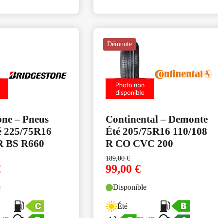
Démonte
one – Pneus
Continental – Demonte
é 225/75R16
Été 205/75R16 110/108
R BS R660
R CO CVC 200
189,00
€
€
99,00
€
e
Disponible
Été