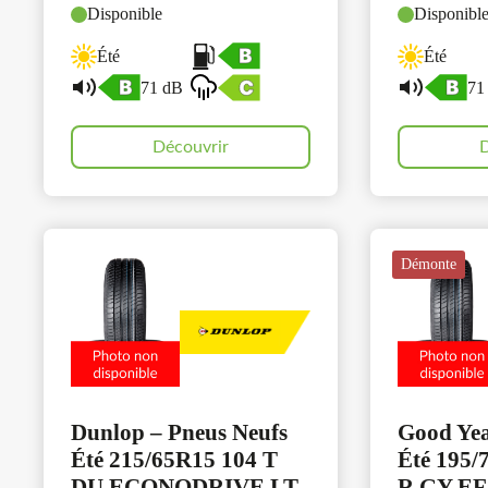
Disponible
Disponibl
Été
Été
71 dB
71
Découvrir
D
Démonte
Dunlop – Pneus Neufs
Good Ye
Été 215/65R15 104 T
Été 195/
DU ECONODRIVE LT
R GY E