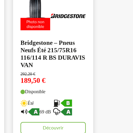
Bridgestone – Pneus
Neufs Été 215/75R16
116/114 R BS DURAVIS
VAN
292,20
€
189,50
€
Disponible
Été
69 dB
Découvrir