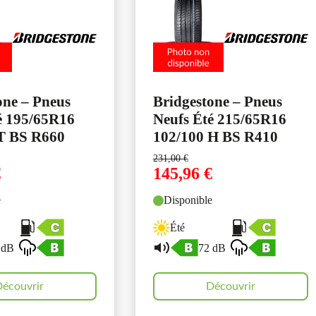
one – Pneus
Bridgestone – Pneus
é 195/65R16
Neufs Été 215/65R16
T BS R660
102/100 H BS R410
231,00
€
€
145,96
€
e
Disponible
Été
 dB
72 dB
écouvrir
Découvrir