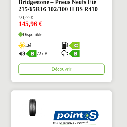
Bridgestone – Pneus Neufs Été
215/65R16 102/100 H BS R410
231,00
€
145,96
€
Disponible
Été
72 dB
Découvrir