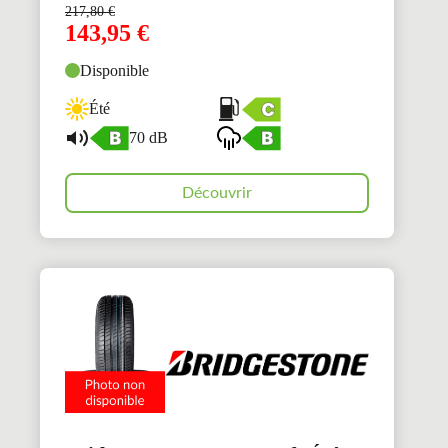
217,80
€
143,95
€
Disponible
Été
70 dB
Découvrir