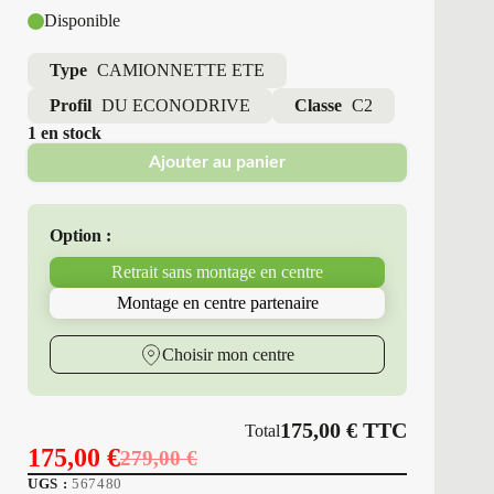
Disponible
Type
CAMIONNETTE ETE
Profil
DU ECONODRIVE
Classe
C2
1 en stock
Ajouter au panier
Option :
Retrait sans montage en centre
Montage en centre partenaire
Choisir mon centre
175,00
€
TTC
Total
175,00
€
279,00
€
Le
Le
UGS :
567480