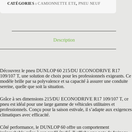
prix
prix
CATÉGORIES :
CAMIONNETTE ETE
,
PNEU NEUF
initial
actuel
était :
est :
279,00 €.
175,00 €.
Description
Découvrez le pneu DUNLOP 60 215/DU ECONODRIVE R17
109/107 T, une solution de choix pour les professionnels exigeants. Ce
modèle brille par sa polyvalence et sa capacité à assurer une conduite
sereine, quelle que soit la situation.
Grâce à ses dimensions 215/DU ECONODRIVE R17 109/107 T, ce
pneu est idéal pour une large gamme de véhicules utilitaires et
professionnels. Conçu pour la saison estivale, il s’adapte aux exigences
climatiques avec efficacité.
Côté performance, le DUNLOP 60 offre un comportement