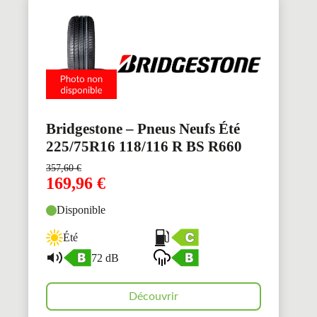
Bridgestone – Pneus Neufs Été
225/75R16 118/116 R BS R660
357,60
€
169,96
€
Disponible
Été
72 dB
Découvrir