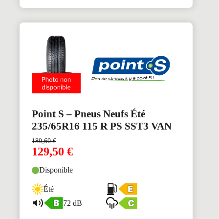
Point S – Pneus Neufs Été
235/65R16 115 R PS SST3 VAN
189,60
€
129,50
€
Disponible
Été
72 dB