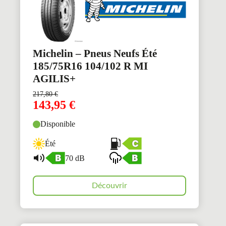
Michelin – Pneus Neufs Été
185/75R16 104/102 R MI
AGILIS+
217,80
€
143,95
€
Disponible
Été
70 dB
Découvrir