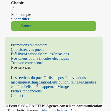
Choisir
Mon compte
S'identifier
Panier
Promotions du moment
Choisissez vos pneus
Été
Hiver
4 saisons
Marques
Occasions
Nos pneus pour véhicules électriques
Trouvez votre centre
Nos services
Les services du pneu
Tarifs de pose
Interventions
mécaniques
Climatisation
Distribution
Freinage
Amortiss
eurs
Parallélisme
Échappement
Vitrage
Prenez rendez-vous
Contact
© Point S 68 -
CACTUS Agence conseil en communication
- Tous droits réservés -
Mentions légales
-
Conditions