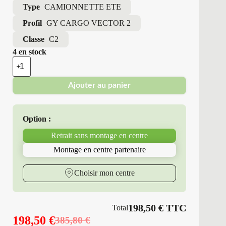
Type
CAMIONNETTE ETE
Profil
GY CARGO VECTOR 2
Classe
C2
4 en stock
quantité
de
Good
Ajouter au panier
Year
-
Pneus
Neufs
Option :
4
Saisons
Retrait sans montage en centre
215/60R17
109
Montage en centre partenaire
T
GY
CARGO
Choisir mon centre
VECTOR
2
198,50
€
TTC
Total
198,50
€
385,80
€