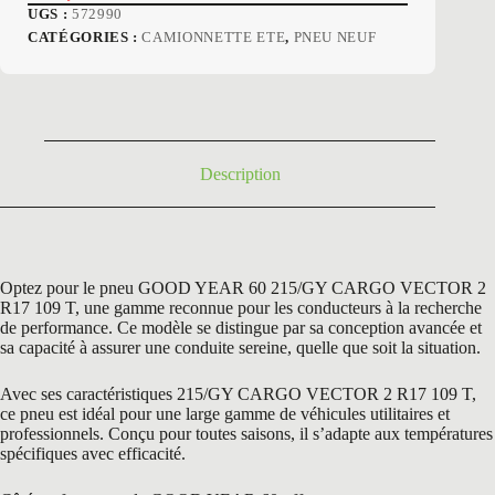
Le
Le
UGS :
572990
prix
prix
CATÉGORIES :
CAMIONNETTE ETE
,
PNEU NEUF
initial
actuel
était :
est :
385,80 €.
198,50 €.
Description
Optez pour le pneu GOOD YEAR 60 215/GY CARGO VECTOR 2
R17 109 T, une gamme reconnue pour les conducteurs à la recherche
de performance. Ce modèle se distingue par sa conception avancée et
sa capacité à assurer une conduite sereine, quelle que soit la situation.
Avec ses caractéristiques 215/GY CARGO VECTOR 2 R17 109 T,
ce pneu est idéal pour une large gamme de véhicules utilitaires et
professionnels. Conçu pour toutes saisons, il s’adapte aux températures
spécifiques avec efficacité.