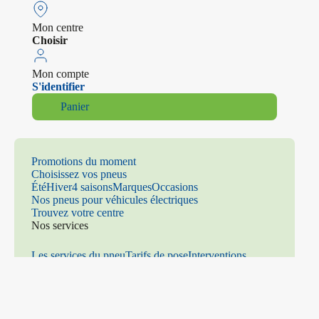
Mon centre
Choisir
Mon compte
S'identifier
Panier
Promotions du moment
Choisissez vos pneus
Été
Hiver
4 saisons
Marques
Occasions
Nos pneus pour véhicules électriques
Trouvez votre centre
Nos services
Les services du pneu
Tarifs de pose
Interventions
mécaniques
Climatisation
Distribution
Freinage
Amortiss
eurs
Parallélisme
Échappement
Vitrage
Prenez rendez-vous
Contact