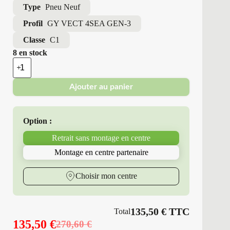
Type
Pneu Neuf
Profil
GY VECT 4SEA GEN-3
Classe
C1
8 en stock
quantité
de
Good
Ajouter au panier
Year
-
Pneus
Neufs
Option :
4
Saisons
Retrait sans montage en centre
195/60R18
96
Montage en centre partenaire
H
GY
VECT
Choisir mon centre
4SEA
GEN-
3
135,50
€
TTC
Total
135,50
€
270,60
€