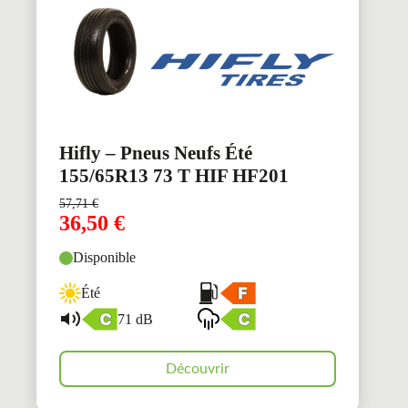
Hifly – Pneus Neufs Été
155/65R13 73 T HIF HF201
57,71
€
36,50
€
Disponible
Été
71 dB
Découvrir