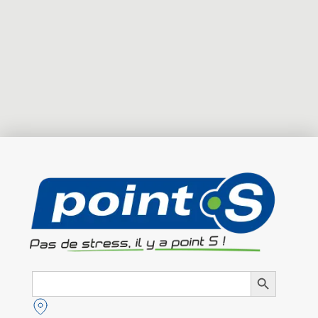
Search
Search Button
for: