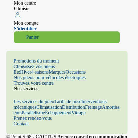
Mon centre
Choisir
Mon compte
S'identifier
Panier
Promotions du moment
Choisissez vos pneus
Été
Hiver
4 saisons
Marques
Occasions
Nos pneus pour véhicules électriques
Trouvez votre centre
Nos services
Les services du pneu
Tarifs de pose
Interventions
mécaniques
Climatisation
Distribution
Freinage
Amortiss
eurs
Parallélisme
Échappement
Vitrage
Prenez rendez-vous
Contact
© Point S 68 -
CACTUS Agence conseil en communication