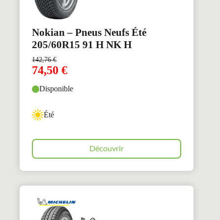
Nokian – Pneus Neufs Été
205/60R15 91 H NK H
142,76
€
74,50
€
Disponible
Été
Découvrir