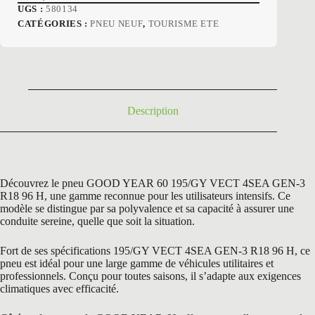
Le
Le
UGS :
580134
prix
prix
CATÉGORIES :
PNEU NEUF
,
TOURISME ETE
initial
actuel
était :
est :
270,60 €.
135,50 €.
Description
Découvrez le pneu GOOD YEAR 60 195/GY VECT 4SEA GEN-3
R18 96 H, une gamme reconnue pour les utilisateurs intensifs. Ce
modèle se distingue par sa polyvalence et sa capacité à assurer une
conduite sereine, quelle que soit la situation.
Fort de ses spécifications 195/GY VECT 4SEA GEN-3 R18 96 H, ce
pneu est idéal pour une large gamme de véhicules utilitaires et
professionnels. Conçu pour toutes saisons, il s’adapte aux exigences
climatiques avec efficacité.