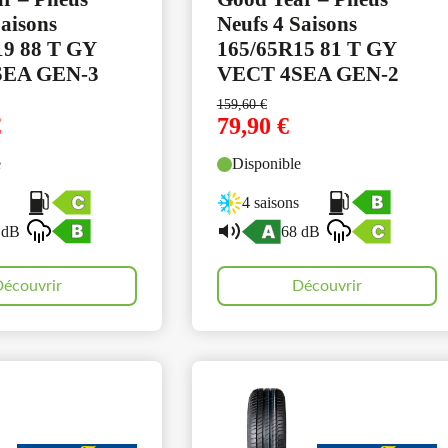
Saisons
Neufs 4 Saisons
19 88 T GY
165/65R15 81 T GY
SEA GEN-3
VECT 4SEA GEN-2
159,60
€
€
79,90
€
e
Disponible
4 saisons
 dB
68 dB
écouvrir
Découvrir