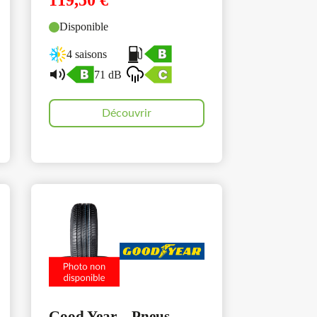
119,50
€
Disponible
4 saisons
71 dB
Découvrir
Good Year – Pneus