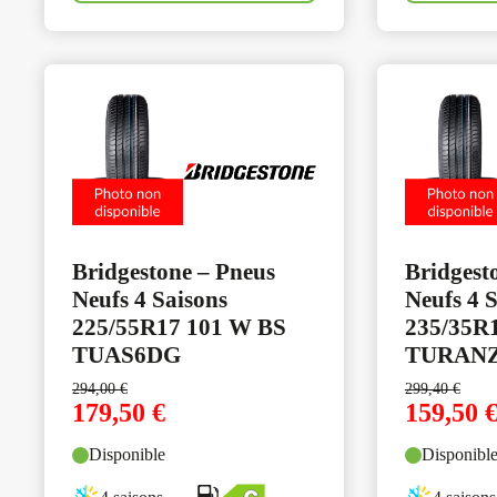
Bridgestone – Pneus
Bridgest
Neufs 4 Saisons
Neufs 4 
225/55R17 101 W BS
235/35R1
TUAS6DG
TURANZ
294,00
€
299,40
€
179,50
€
159,50
Disponible
Disponibl