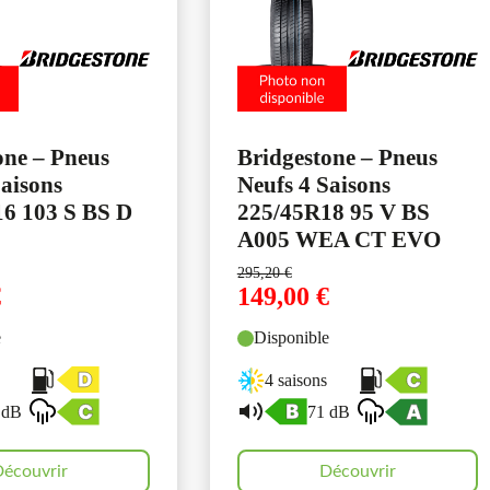
one – Pneus
Bridgestone – Pneus
Saisons
Neufs 4 Saisons
6 103 S BS D
225/45R18 95 V BS
A005 WEA CT EVO
295,20
€
€
149,00
€
e
Disponible
4 saisons
 dB
71 dB
écouvrir
Découvrir