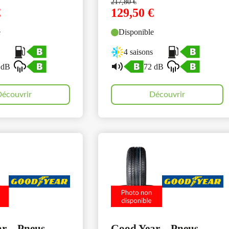
217,80
€
€
129,50
€
e
Disponible
4 saisons
 dB
72 dB
écouvrir
Découvrir
r – Pneus
Good Year – Pneus