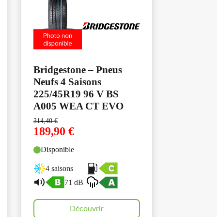
Bridgestone – Pneus
Neufs 4 Saisons
225/45R19 96 V BS
A005 WEA CT EVO
314,40
€
189,90
€
Disponible
4 saisons
71 dB
Découvrir