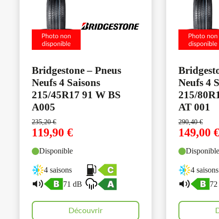
Bridgestone – Pneus
Bridgest
Neufs 4 Saisons
Neufs 4 
215/45R17 91 W BS
215/80R1
A005
AT 001
235,20
€
290,40
€
119,90
€
149,00
Disponible
Disponibl
4 saisons
4 saisons
71 dB
72
Découvrir
D