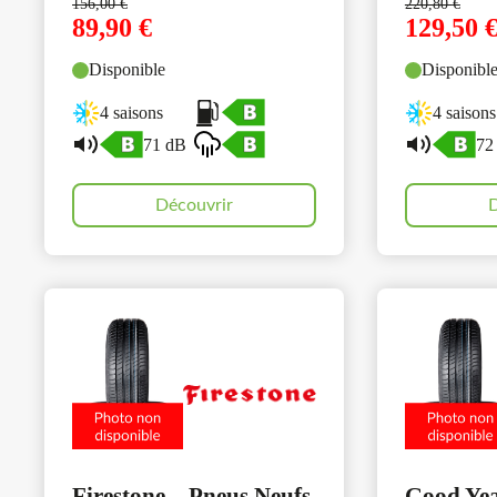
156,00
€
220,80
€
89,90
€
129,50
Disponible
Disponibl
4 saisons
4 saisons
71 dB
72
Découvrir
D
Firestone – Pneus Neufs
Good Yea