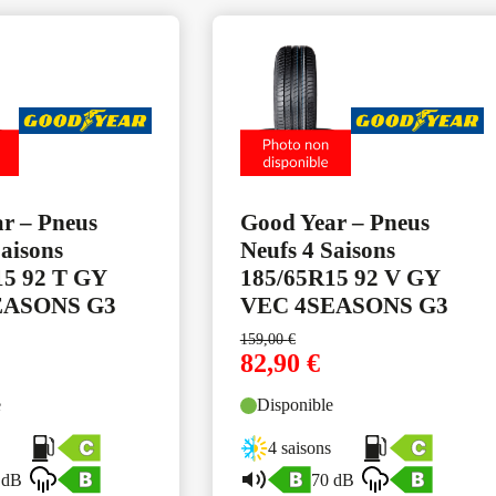
r – Pneus
Good Year – Pneus
Saisons
Neufs 4 Saisons
15 92 T GY
185/65R15 92 V GY
EASONS G3
VEC 4SEASONS G3
159,00
€
82,90
€
e
Disponible
4 saisons
 dB
70 dB