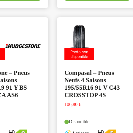
one – Pneus
Compasal – Pneus
Saisons
Neufs 4 Saisons
9 91 Y BS
195/55R16 91 V C43
A AS6
CROSSTOP 4S
106,80
€
€
e
Disponible