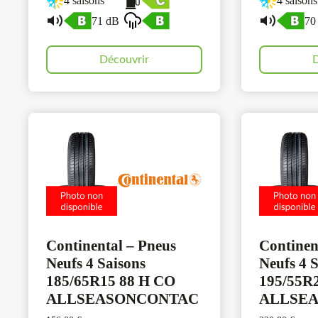
4 saisons
4 saisons
71 dB
70
Découvrir
D
Continental – Pneus
Continen
Neufs 4 Saisons
Neufs 4 
185/65R15 88 H CO
195/55R
ALLSEASONCONTAC
ALLSE