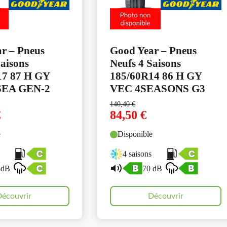
r – Pneus
Good Year – Pneus
Saisons
Neufs 4 Saisons
17 87 H GY
185/60R14 86 H GY
SEA GEN-2
VEC 4SEASONS G3
140,40
€
€
84,50
€
e
Disponible
4 saisons
 dB
70 dB
écouvrir
Découvrir