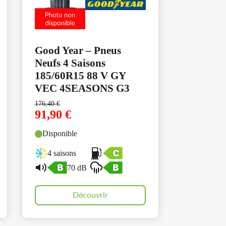
Good Year – Pneus
Neufs 4 Saisons
185/60R15 88 V GY
VEC 4SEASONS G3
176,40
€
91,90
€
Disponible
4 saisons
70 dB
Découvrir