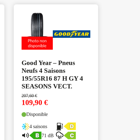
Good Year – Pneus
Neufs 4 Saisons
195/55R16 87 H GY 4
SEASONS VECT.
207,60
€
109,90
€
Disponible
4 saisons
71 dB