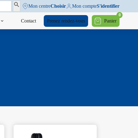
Search Button
Mon centre
Choisir
Mon compte
S'identifier
0
Contact
Prenez rendez-vous
Panier