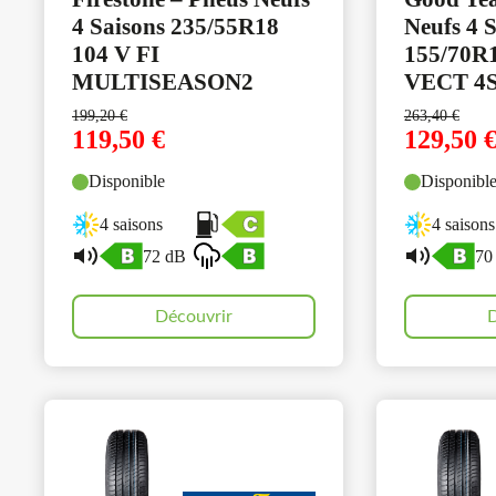
4 Saisons 235/55R18
Neufs 4 
104 V FI
155/70R
MULTISEASON2
VECT 4
199,20
€
263,40
€
119,50
€
129,50
Disponible
Disponibl
4 saisons
4 saisons
72 dB
70
Découvrir
D