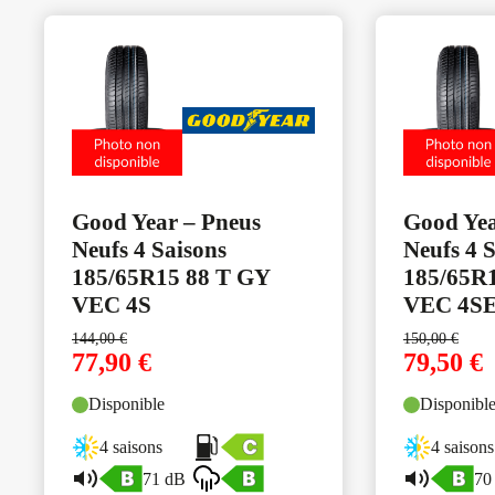
Good Year – Pneus
Good Yea
Neufs 4 Saisons
Neufs 4 
185/65R15 88 T GY
185/65R
VEC 4S
VEC 4S
144,00
€
150,00
€
77,90
€
79,50
€
Disponible
Disponibl
4 saisons
4 saisons
71 dB
70