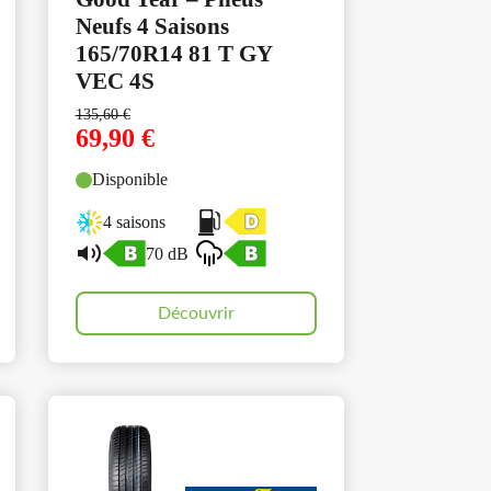
Neufs 4 Saisons
165/70R14 81 T GY
VEC 4S
135,60
€
69,90
€
Disponible
4 saisons
70 dB
Découvrir