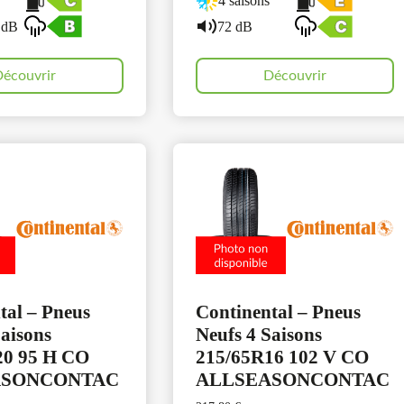
4 saisons
 dB
72 dB
écouvrir
Découvrir
tal – Pneus
Continental – Pneus
Saisons
Neufs 4 Saisons
20 95 H CO
215/65R16 102 V CO
ASONCONTAC
ALLSEASONCONTAC