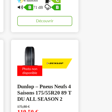
4 saisons
71 dB
Découvrir
Dunlop – Pneus Neufs 4
Saisons 175/55R20 89 T
DU ALL SEASON 2
175,80
€