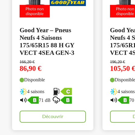
Good Year – Pneus
Good Yea
Neufs 4 Saisons
Neufs 4 
175/65R15 88 H GY
175/65R
VECT 4SEA GEN-3
VECT 4
166,20
€
196,20
€
86,90
€
105,50
Disponible
Disponibl
4 saisons
4 saisons
71 dB
70
Découvrir
D