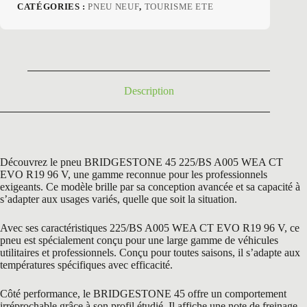
prix
prix
CATÉGORIES :
PNEU NEUF
,
TOURISME ETE
initial
actuel
était :
est :
314,40 €.
189,90 €.
Description
Découvrez le pneu BRIDGESTONE 45 225/BS A005 WEA CT
EVO R19 96 V, une gamme reconnue pour les professionnels
exigeants. Ce modèle brille par sa conception avancée et sa capacité à
s’adapter aux usages variés, quelle que soit la situation.
Avec ses caractéristiques 225/BS A005 WEA CT EVO R19 96 V, ce
pneu est spécialement conçu pour une large gamme de véhicules
utilitaires et professionnels. Conçu pour toutes saisons, il s’adapte aux
températures spécifiques avec efficacité.
Côté performance, le BRIDGESTONE 45 offre un comportement
irréprochable grâce à son profil étudié. Il affiche une note de freinage