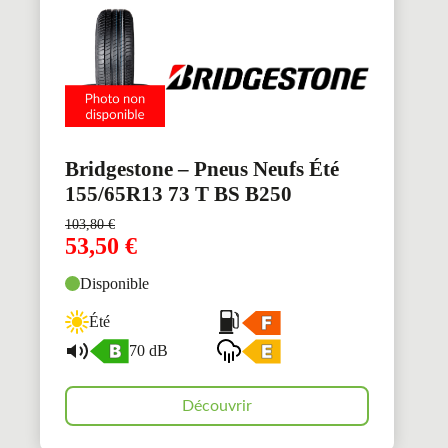
Bridgestone – Pneus Neufs Été
155/65R13 73 T BS B250
103,80
€
53,50
€
Disponible
Été
70 dB
Découvrir