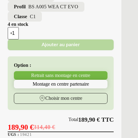
Profil
BS A005 WEA CT EVO
Classe
C1
4 en stock
quantité
de
Bridgestone
Ajouter au panier
-
Pneus
Neufs
4
Option :
Saisons
225/45R19
Retrait sans montage en centre
96
V
Montage en centre partenaire
BS
A005
WEA
Choisir mon centre
CT
EVO
189,90
€
TTC
Total
189,90
€
314,40
€
Le
Le
UGS :
19421