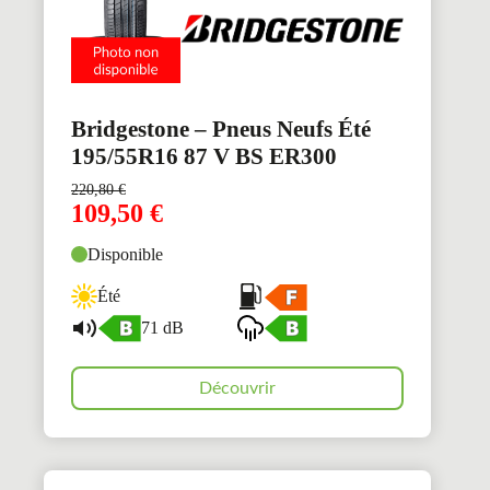
Bridgestone – Pneus Neufs Été
195/55R16 87 V BS ER300
220,80
€
109,50
€
Disponible
Été
71 dB
Découvrir