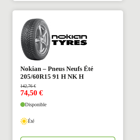
Nokian – Pneus Neufs Été
205/60R15 91 H NK H
142,76
€
74,50
€
Disponible
Été