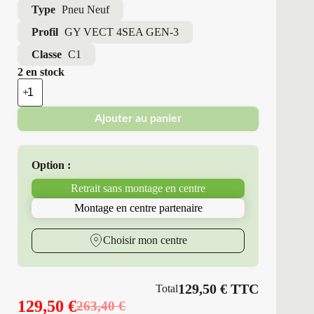
Type
Pneu Neuf
Profil
GY VECT 4SEA GEN-3
Classe
C1
2 en stock
quantité
de
Good
Ajouter au panier
Year
-
Pneus
Neufs
Option :
4
Saisons
Retrait sans montage en centre
155/70R19
88
Montage en centre partenaire
T
GY
VECT
Choisir mon centre
4SEA
GEN-
3
129,50
€
TTC
Total
129,50
€
263,40
€