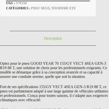
Le
Le
UGS :
579356
prix
prix
CATÉGORIES :
PNEU NEUF
,
TOURISME ETE
initial
actuel
était :
est :
263,40 €.
129,50 €.
Description
Optez pour le pneu GOOD YEAR 70 155/GY VECT 4SEA GEN-3
R19 88 T, une solution de choix pour les professionnels exigeants. Ce
modèle se démarque grâce à sa conception avancée et sa capacité à
assurer une conduite sereine, quelle que soit la situation.
Fort de ses spécifications 155/GY VECT 4SEA GEN-3 R19 88 T, ce
pneu est parfaitement adapté à une large gamme de véhicules utilitaires
et professionnels. Conçu pour toutes saisons, il s’adapte aux exigences
climatiques avec efficacité.