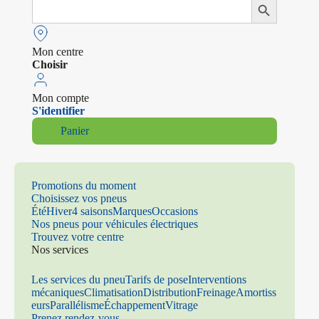
Search
Search Button
for:
Mon centre
Choisir
Mon compte
S'identifier
Panier
Promotions du moment
Choisissez vos pneus
Été
Hiver
4 saisons
Marques
Occasions
Nos pneus pour véhicules électriques
Trouvez votre centre
Nos services
Les services du pneu
Tarifs de pose
Interventions
mécaniques
Climatisation
Distribution
Freinage
Amortiss
eurs
Parallélisme
Échappement
Vitrage
Prenez rendez-vous