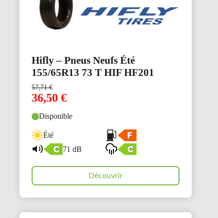
Hifly – Pneus Neufs Été
155/65R13 73 T HIF HF201
57,71
€
36,50
€
Disponible
Été
71 dB
Découvrir