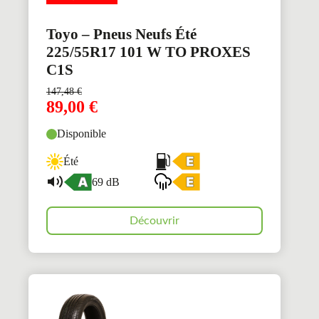
Toyo – Pneus Neufs Été
225/55R17 101 W TO PROXES
C1S
147,48
€
89,00
€
Disponible
Été
69 dB
Découvrir