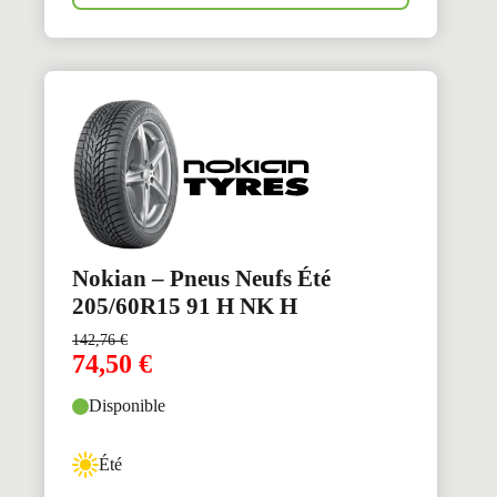
Nokian – Pneus Neufs Été
205/60R15 91 H NK H
142,76
€
74,50
€
Disponible
Été