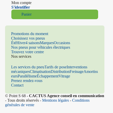
Mon compte
S'identifier
Panier
Promotions du moment
Choisissez vos pneus
Été
Hiver
4 saisons
Marques
Occasions
Nos pneus pour véhicules électriques
Trouvez votre centre
Nos services
Les services du pneu
Tarifs de pose
Interventions
mécaniques
Climatisation
Distribution
Freinage
Amortiss
eurs
Parallélisme
Échappement
Vitrage
Prenez rendez-vous
Contact
© Point S 68 -
CACTUS Agence conseil en communication
- Tous droits réservés -
Mentions légales
-
Conditions
générales de vente