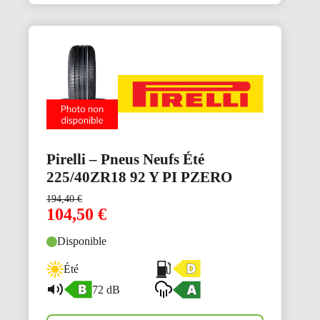
Pirelli – Pneus Neufs Été
225/40ZR18 92 Y PI PZERO
194,40
€
104,50
€
Disponible
Été
72 dB