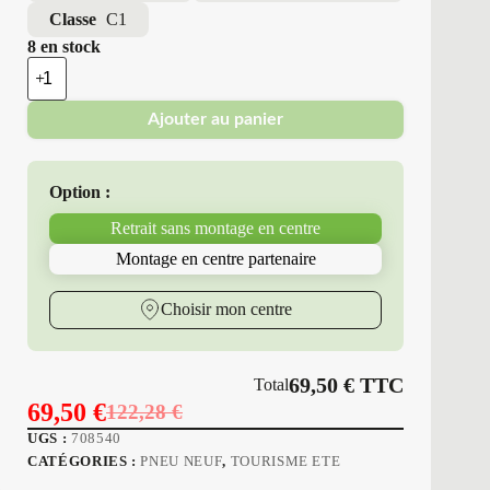
Classe
C1
8 en stock
quantité
de
Triangle
Ajouter au panier
-
Pneus
Neufs
4
Option :
Saisons
215/45R17
Retrait sans montage en centre
91
W
Montage en centre partenaire
T15
SEASONX
Choisir mon centre
69,50
€
TTC
Total
69,50
€
122,28
€
Le
Le
UGS :
708540
prix
prix
CATÉGORIES :
PNEU NEUF
,
TOURISME ETE
initial
actuel