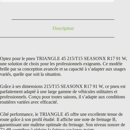
était :
est :
122,28 €.
69,50 €.
Description
Optez pour le pneu TRIANGLE 45 215/T15 SEASONX R17 91 W,
une solution de choix pour les professionnels exigeants. Ce modèle
brille par sa conception avancée et sa capacité à s’adapter aux usages
variés, quelle que soit la situation.
Grâce à ses dimensions 215/T15 SEASONX R17 91 W, ce pneu est
parfaitement adapté à une large gamme de véhicules utilitaires et
professionnels. Conçu pour toutes saisons, il s’adapte aux conditions
routières variées avec efficacité.
Côté performance, le TRIANGLE 45 offre une excellente tenue de
route grâce à son profil étudié. Il affiche une note de freinage B,
garantissant une maîtrise optimale du freinage. Son niveau sonore de
72 dB contribue à réduire la fatigue sur longs trajets.