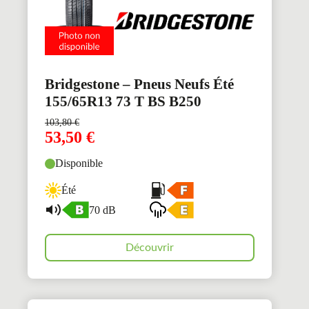
Bridgestone – Pneus Neufs Été
155/65R13 73 T BS B250
103,80
€
53,50
€
Disponible
Été
70 dB
Découvrir