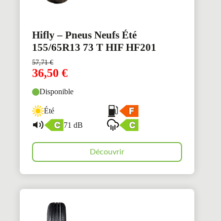
Hifly – Pneus Neufs Été
155/65R13 73 T HIF HF201
57,71
€
36,50
€
Disponible
Été
71 dB
Découvrir