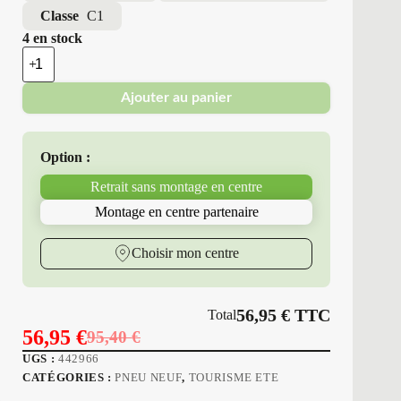
Classe
C1
4 en stock
quantité
de
Triangle
Ajouter au panier
-
Pneus
Neufs
4
Option :
Saisons
185/60R15
Retrait sans montage en centre
88
H
Montage en centre partenaire
T15
SEASONX
Choisir mon centre
56,95
€
TTC
Total
56,95
€
95,40
€
Le
Le
UGS :
442966
prix
prix
CATÉGORIES :
PNEU NEUF
,
TOURISME ETE
initial
actuel