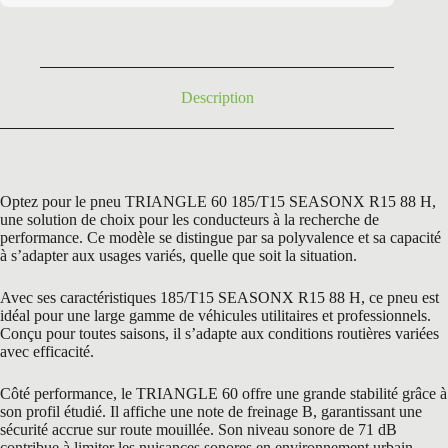
était :
est :
95,40 €.
56,95 €.
Description
Optez pour le pneu TRIANGLE 60 185/T15 SEASONX R15 88 H,
une solution de choix pour les conducteurs à la recherche de
performance. Ce modèle se distingue par sa polyvalence et sa capacité
à s’adapter aux usages variés, quelle que soit la situation.
Avec ses caractéristiques 185/T15 SEASONX R15 88 H, ce pneu est
idéal pour une large gamme de véhicules utilitaires et professionnels.
Conçu pour toutes saisons, il s’adapte aux conditions routières variées
avec efficacité.
Côté performance, le TRIANGLE 60 offre une grande stabilité grâce à
son profil étudié. Il affiche une note de freinage B, garantissant une
sécurité accrue sur route mouillée. Son niveau sonore de 71 dB
contribue à limiter les nuisances sonores en environnement urbain.