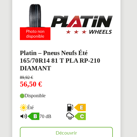
Platin – Pneus Neufs Été
165/70R14 81 T PLA RP-210
DIAMANT
89,92
€
56,50
€
Disponible
Été
70 dB
Découvrir