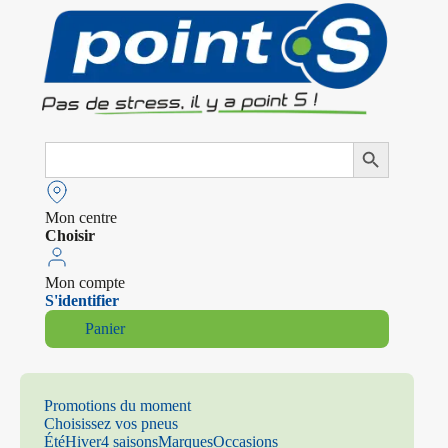
Search
Search Button
for:
Mon centre
Choisir
Mon compte
S'identifier
Panier
Promotions du moment
Choisissez vos pneus
Été
Hiver
4 saisons
Marques
Occasions