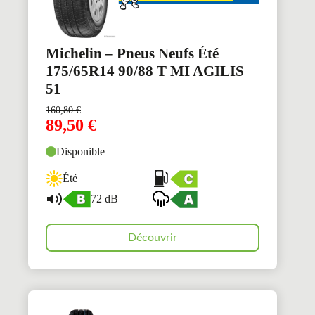
Michelin – Pneus Neufs Été
175/65R14 90/88 T MI AGILIS
51
160,80
€
89,50
€
Disponible
Été
72 dB
Découvrir