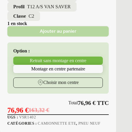
Profil
T12 A/S VAN SAVER
Classe
C2
1 en stock
Ajouter au panier
Option :
Retrait sans montage en centre
Montage en centre partenaire
Choisir mon centre
76,96
€
TTC
Total
76,96
€
163,32
€
Le
Le
UGS :
VSR1402
prix
prix
CATÉGORIES :
CAMIONNETTE ETE
,
PNEU NEUF
initial
actuel