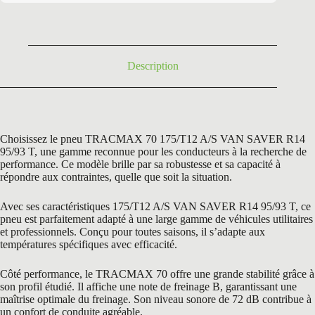
était :
est :
163,32 €.
76,96 €.
Description
Choisissez le pneu TRACMAX 70 175/T12 A/S VAN SAVER R14
95/93 T, une gamme reconnue pour les conducteurs à la recherche de
performance. Ce modèle brille par sa robustesse et sa capacité à
répondre aux contraintes, quelle que soit la situation.
Avec ses caractéristiques 175/T12 A/S VAN SAVER R14 95/93 T, ce
pneu est parfaitement adapté à une large gamme de véhicules utilitaires
et professionnels. Conçu pour toutes saisons, il s’adapte aux
températures spécifiques avec efficacité.
Côté performance, le TRACMAX 70 offre une grande stabilité grâce à
son profil étudié. Il affiche une note de freinage B, garantissant une
maîtrise optimale du freinage. Son niveau sonore de 72 dB contribue à
un confort de conduite agréable.