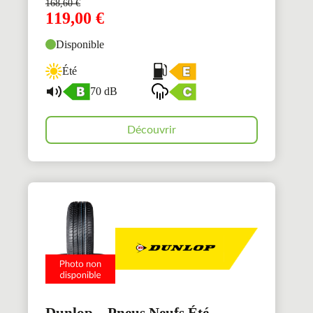
168,60
€
119,00
€
Disponible
Été
70 dB
Découvrir
Dunlop – Pneus Neufs Été