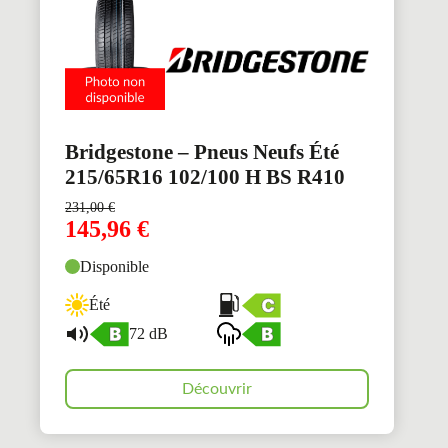
Bridgestone – Pneus Neufs Été
215/65R16 102/100 H BS R410
231,00
€
145,96
€
Disponible
Été
72 dB
Découvrir