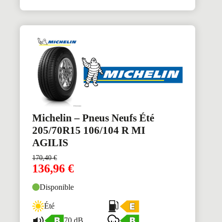
Michelin – Pneus Neufs Été
205/70R15 106/104 R MI
AGILIS
170,40
€
136,96
€
Disponible
Été
70 dB