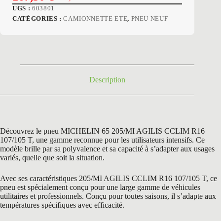
Le
Le
UGS :
603801
prix
prix
CATÉGORIES :
CAMIONNETTE ETE
,
PNEU NEUF
initial
actuel
était :
est :
268,80 €.
167,50 €.
Description
Découvrez le pneu MICHELIN 65 205/MI AGILIS CCLIM R16
107/105 T, une gamme reconnue pour les utilisateurs intensifs. Ce
modèle brille par sa polyvalence et sa capacité à s’adapter aux usages
variés, quelle que soit la situation.
Avec ses caractéristiques 205/MI AGILIS CCLIM R16 107/105 T, ce
pneu est spécialement conçu pour une large gamme de véhicules
utilitaires et professionnels. Conçu pour toutes saisons, il s’adapte aux
températures spécifiques avec efficacité.