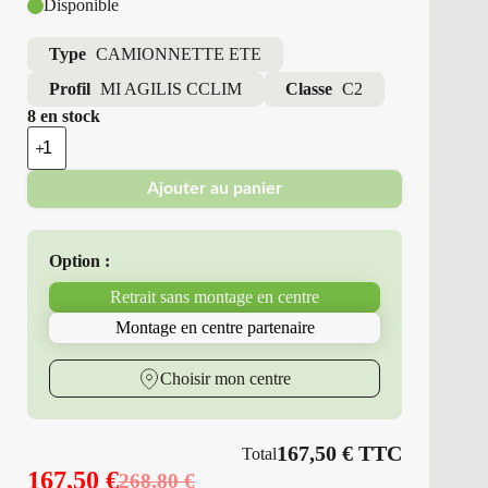
Disponible
Type
CAMIONNETTE ETE
Profil
MI AGILIS CCLIM
Classe
C2
8 en stock
quantité
de
Michelin
Ajouter au panier
-
Pneus
Neufs
4
Option :
Saisons
205/65R16
Retrait sans montage en centre
107/105
T
Montage en centre partenaire
MI
AGILIS
CCLIM
Choisir mon centre
167,50
€
TTC
Total
167,50
€
268,80
€