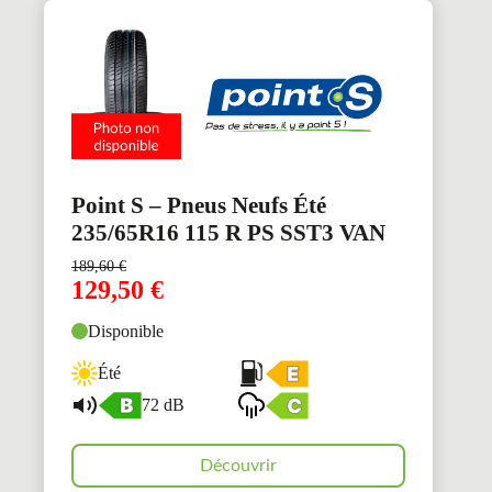
Point S – Pneus Neufs Été
235/65R16 115 R PS SST3 VAN
189,60
€
129,50
€
Disponible
Été
72 dB
Découvrir