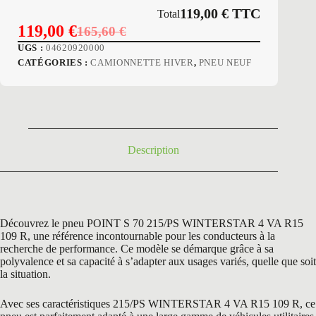
119,00
€
TTC
Total
119,00
€
165,60
€
Le
Le
UGS :
04620920000
prix
prix
CATÉGORIES :
CAMIONNETTE HIVER
,
PNEU NEUF
initial
actuel
était :
est :
165,60 €.
119,00 €.
Description
Découvrez le pneu POINT S 70 215/PS WINTERSTAR 4 VA R15
109 R, une référence incontournable pour les conducteurs à la
recherche de performance. Ce modèle se démarque grâce à sa
polyvalence et sa capacité à s’adapter aux usages variés, quelle que soit
la situation.
Avec ses caractéristiques 215/PS WINTERSTAR 4 VA R15 109 R, ce