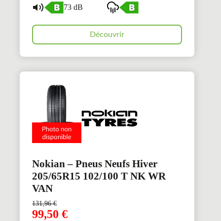
73 dB
Découvrir
Nokian – Pneus Neufs Hiver
205/65R15 102/100 T NK WR
VAN
131,96
€
99,50
€