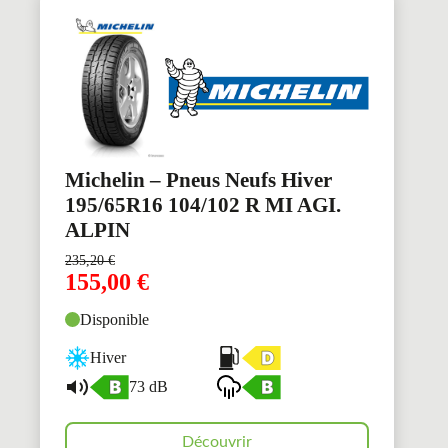
Michelin – Pneus Neufs Hiver
195/65R16 104/102 R MI AGI.
ALPIN
235,20
€
155,00
€
Disponible
Hiver
73 dB
Découvrir