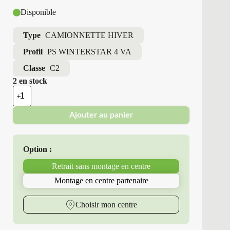
Disponible
Type
CAMIONNETTE HIVER
Profil
PS WINTERSTAR 4 VA
Classe
C2
2 en stock
quantité
de
Point
Ajouter au panier
S
-
Pneus
Neufs
Option :
Hiver
215/70R15
Retrait sans montage en centre
109
R
Montage en centre partenaire
PS
WINTERSTAR
4
Choisir mon centre
VA