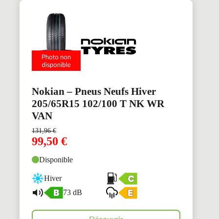
Nokian – Pneus Neufs Hiver
205/65R15 102/100 T NK WR
VAN
131,96
€
99,50
€
Disponible
Hiver
73 dB