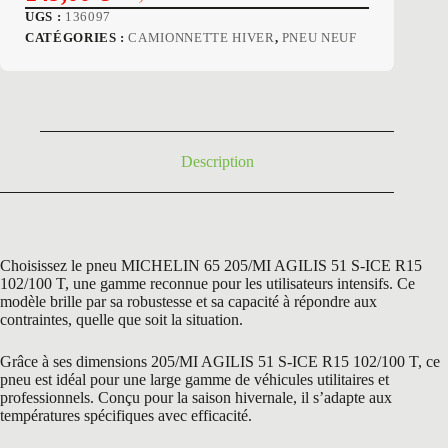
Le
Le
UGS :
136097
prix
prix
CATÉGORIES :
CAMIONNETTE HIVER
,
PNEU NEUF
initial
actuel
était :
est :
231,00 €.
149,00 €.
Description
Choisissez le pneu MICHELIN 65 205/MI AGILIS 51 S-ICE R15
102/100 T, une gamme reconnue pour les utilisateurs intensifs. Ce
modèle brille par sa robustesse et sa capacité à répondre aux
contraintes, quelle que soit la situation.
Grâce à ses dimensions 205/MI AGILIS 51 S-ICE R15 102/100 T, ce
pneu est idéal pour une large gamme de véhicules utilitaires et
professionnels. Conçu pour la saison hivernale, il s’adapte aux
températures spécifiques avec efficacité.