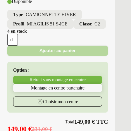
Disponible
Type
CAMIONNETTE HIVER
Profil
MI AGILIS 51 S-ICE
Classe
C2
4 en stock
quantité
de
Michelin
Ajouter au panier
-
Pneus
Neufs
Hiver
Option :
205/65R15
102/100
Retrait sans montage en centre
T
MI
Montage en centre partenaire
AGILIS
51
S-
Choisir mon centre
ICE
149,00
€
TTC
Total
149,00
€
231,00
€