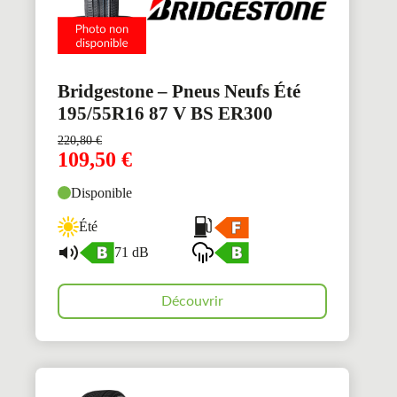
Bridgestone – Pneus Neufs Été
195/55R16 87 V BS ER300
220,80
€
109,50
€
Disponible
Été
71 dB
Découvrir