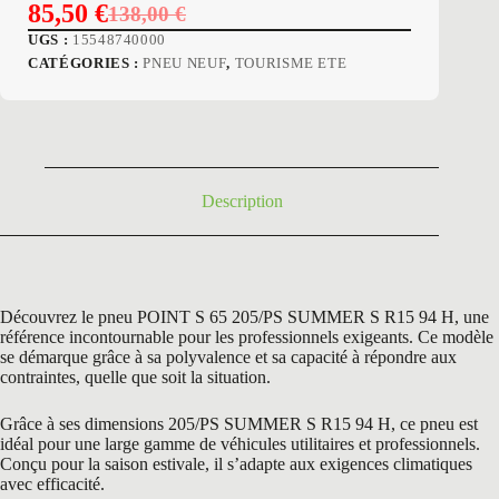
85,50
€
138,00
€
Le
Le
UGS :
15548740000
prix
prix
CATÉGORIES :
PNEU NEUF
,
TOURISME ETE
initial
actuel
était :
est :
138,00 €.
85,50 €.
Description
Découvrez le pneu POINT S 65 205/PS SUMMER S R15 94 H, une
référence incontournable pour les professionnels exigeants. Ce modèle
se démarque grâce à sa polyvalence et sa capacité à répondre aux
contraintes, quelle que soit la situation.
Grâce à ses dimensions 205/PS SUMMER S R15 94 H, ce pneu est
idéal pour une large gamme de véhicules utilitaires et professionnels.
Conçu pour la saison estivale, il s’adapte aux exigences climatiques
avec efficacité.