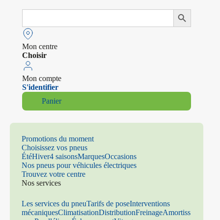
Search
Search Button
for:
Mon centre
Choisir
Mon compte
S'identifier
Panier
Promotions du moment
Choisissez vos pneus
Été
Hiver
4 saisons
Marques
Occasions
Nos pneus pour véhicules électriques
Trouvez votre centre
Nos services
Les services du pneu
Tarifs de pose
Interventions
mécaniques
Climatisation
Distribution
Freinage
Amortiss