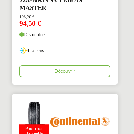
225/40R19 93 Y M6 AS
MASTER
196,20
€
94,50
€
Disponible
4 saisons
Découvrir