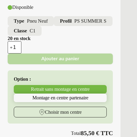
Disponible
Type
Pneu Neuf
Profil
PS SUMMER S
Classe
C1
20 en stock
quantité
de
Point
Ajouter au panier
S
-
Pneus
Neufs
Option :
Été
205/65R15
Retrait sans montage en centre
94
H
Montage en centre partenaire
PS
SUMMER
S
Choisir mon centre
85,50
€
TTC
Total