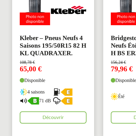
Kleber – Pneus Neufs 4
Bridgest
Saisons 195/50R15 82 H
Neufs Ét
KL QUADRAXER.
H BS ER
108,78
€
156,24
€
65,00
€
79,96
€
Disponible
Disponibl
4 saisons
Été
71 dB
Découvrir
D