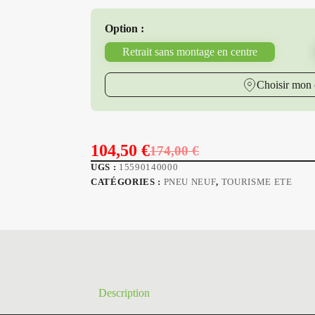
Option :
Retrait sans montage en centre
Choisir mon 
104,50
€
174,00
€
Le
Le
UGS :
15590140000
prix
prix
CATÉGORIES :
PNEU NEUF
,
TOURISME ETE
initial
actuel
était :
est :
174,00 €.
104,50 €.
Description