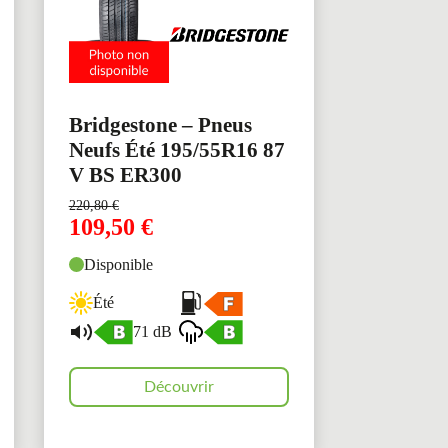
Bridgestone – Pneus
Neufs Été 195/55R16 87
V BS ER300
220,80
€
109,50
€
Disponible
Été
71 dB
Découvrir