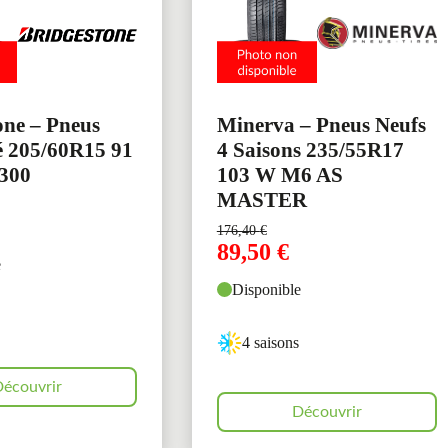
one – Pneus
Minerva – Pneus Neufs
é 205/60R15 91
4 Saisons 235/55R17
300
103 W M6 AS
MASTER
176,40
€
89,50
€
e
Disponible
4 saisons
écouvrir
Découvrir