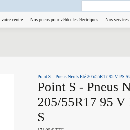
Search
for:
 votre centre
Nos pneus pour véhicules électriques
Nos services
Point S – Pneus Neufs Été 205/55R17 95 V P
Point S - Pneus 
205/55R17 95 
S
174,00
€
TTC