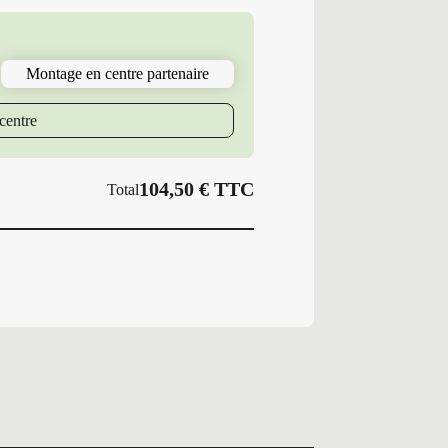
Pneus
Neufs
Été
205/55R17
Montage en centre partenaire
95
V
PS
centre
SUMMER
S
104,50
€
TTC
Total