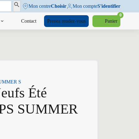
Search Button
Mon centre
Choisir
Mon compte
S'identifier
0
Contact
Prenez rendez-vous
Panier
S SUMMER S
Neufs Été
V PS SUMMER