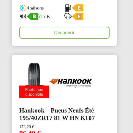
4 saisons
71 dB
Découvrir
Hankook – Pneus Neufs Été
195/40ZR17 81 W HN K107
172,20
€