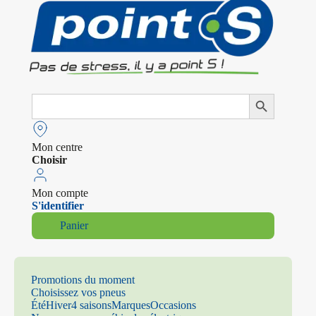
Search
Search Button
for:
Mon centre
Choisir
Mon compte
S'identifier
Panier
Promotions du moment
Choisissez vos pneus
Été
Hiver
4 saisons
Marques
Occasions