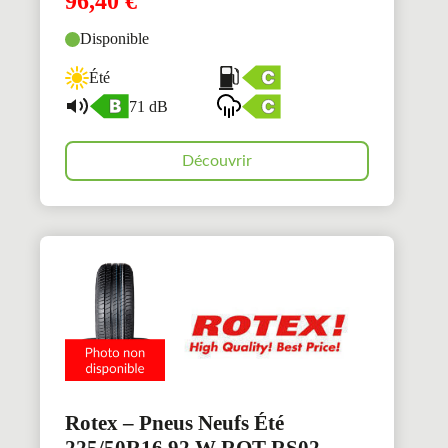
96,40
€
Disponible
Été
71 dB
Découvrir
Rotex – Pneus Neufs Été