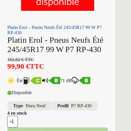
Platin Erol – Pneus Neufs Été 245/45R17 99 W P7
RP-430
Platin Erol - Pneus Neufs Été
245/45R17 99 W P7 RP-430
162,62
€
TTC
99,90
€
TTC
Été
71 dB
Disponible
Type
Pneu Neuf
Profil
P7 RP-430
4 en stock
quantité
de
Platin