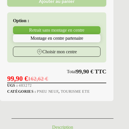
Ajouter au panier
Erol
-
Pneus
Neufs
Option :
Été
245/45R17
Retrait sans montage en centre
99
W
Montage en centre partenaire
P7
RP-
430
Choisir mon centre
99,90
€
TTC
Total
99,90
€
162,62
€
Le
Le
UGS :
483272
prix
prix
CATÉGORIES :
PNEU NEUF
,
TOURISME ETE
initial
actuel
était :
est :
162,62 €.
99,90 €.
Description