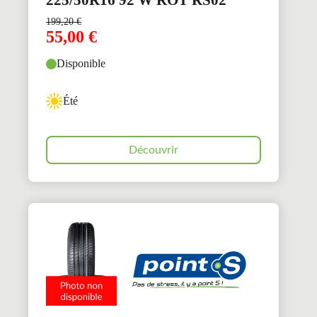
225/50R16 92 W ROT RS02
199,20
€
55,00
€
Disponible
Été
Découvrir