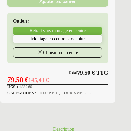
Ajouter au panier
Erol
-
Pneus
Neufs
Option :
Été
225/45R17
Retrait sans montage en centre
94
Y
Montage en centre partenaire
P7
RP-
430
Choisir mon centre
79,50
€
TTC
Total
79,50
€
145,43
€
Le
Le
UGS :
483260
prix
prix
CATÉGORIES :
PNEU NEUF
,
TOURISME ETE
initial
actuel
était :
est :
145,43 €.
79,50 €.
Description