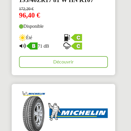
195/40ZR17 81 W HN K107
172,20
€
96,40
€
Disponible
Été
71 dB
Découvrir