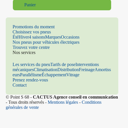
Panier
Promotions du moment
Choisissez vos pneus
Été
Hiver
4 saisons
Marques
Occasions
Nos pneus pour véhicules électriques
Trouvez votre centre
Nos services
Les services du pneu
Tarifs de pose
Interventions
mécaniques
Climatisation
Distribution
Freinage
Amortiss
eurs
Parallélisme
Échappement
Vitrage
Prenez rendez-vous
Contact
© Point S 68 -
CACTUS Agence conseil en communication
- Tous droits réservés -
Mentions légales
-
Conditions
générales de vente