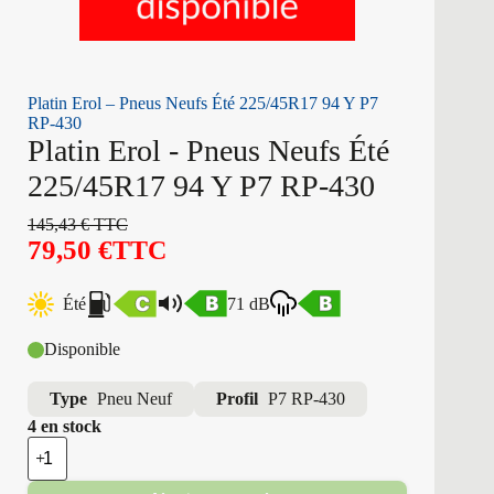
Platin Erol – Pneus Neufs Été 225/45R17 94 Y P7
RP-430
Platin Erol - Pneus Neufs Été
225/45R17 94 Y P7 RP-430
145,43
€
TTC
79,50
€
TTC
Été
71 dB
Disponible
Type
Pneu Neuf
Profil
P7 RP-430
4 en stock
quantité
de
Platin