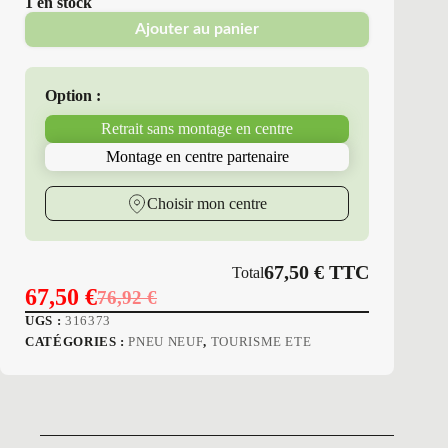
1 en stock
Ajouter au panier
Option :
Retrait sans montage en centre
Montage en centre partenaire
Choisir mon centre
67,50
€
TTC
Total
67,50
€
76,92
€
Le
Le
UGS :
316373
prix
prix
CATÉGORIES :
PNEU NEUF
,
TOURISME ETE
initial
actuel
était :
est :
76,92 €.
67,50 €.