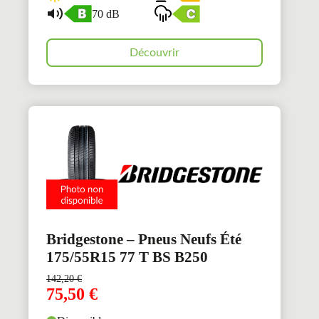
70 dB
Découvrir
Bridgestone – Pneus Neufs Été
175/55R15 77 T BS B250
142,20
€
75,50
€