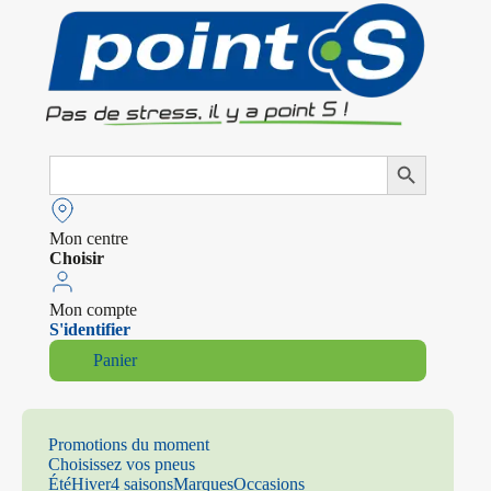
Search
Search Button
for:
Mon centre
Choisir
Mon compte
S'identifier
Panier
Promotions du moment
Choisissez vos pneus
Été
Hiver
4 saisons
Marques
Occasions