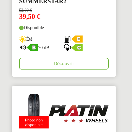
SUMMERSTAR2
52,80
€
39,50
€
Disponible
Été
70 dB
Découvrir