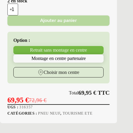
2 en stock
quantité
de
Platin
Ajouter au panier
Erol
-
Pneus
Neufs
Option :
Été
175/70R14
Retrait sans montage en centre
84
T
Montage en centre partenaire
P7
RP-
320
Choisir mon centre
SUMMER
69,95
€
TTC
Total
69,95
€
72,96
€
Le
Le
UGS :
316357
prix
prix
CATÉGORIES :
PNEU NEUF
,
TOURISME ETE
initial
actuel
était :
est :