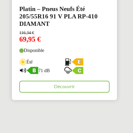
Platin – Pneus Neufs Été
205/55R16 91 V PLA RP-410
DIAMANT
116,34
€
69,95
€
Disponible
Été
71 dB
Découvrir