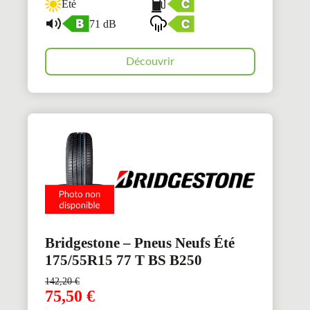
Été
71 dB
Découvrir
Bridgestone – Pneus Neufs Été
175/55R15 77 T BS B250
142,20
€
75,50
€