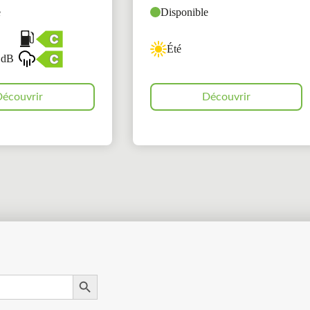
e
Disponible
Été
 dB
écouvrir
Découvrir
Search Button