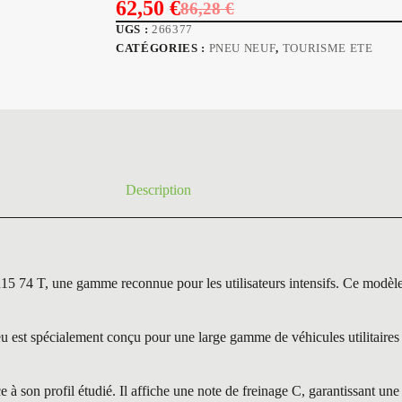
62,50
€
86,28
€
Le
Le
UGS :
266377
prix
prix
CATÉGORIES :
PNEU NEUF
,
TOURISME ETE
initial
actuel
était :
est :
86,28 €.
62,50 €.
Description
 une gamme reconnue pour les utilisateurs intensifs. Ce modèle se 
spécialement conçu pour une large gamme de véhicules utilitaires et 
 son profil étudié. Il affiche une note de freinage C, garantissant une