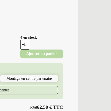
4 en stock
quantité
de
Platin
Ajouter au panier
Erol
-
Pneus
Neufs
4
Saisons
Montage en centre partenaire
155/60R15
74
T
centre
P7
RP-
100
ALLSEASO
62,50
€
TTC
Total