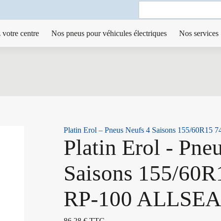
Search
for:
 votre centre
Nos pneus pour véhicules électriques
Nos services
Platin Erol – Pneus Neufs 4 Saisons 155/60R1
Platin Erol - Pne
Saisons 155/60R
RP-100 ALLSE
86,28
€
TTC