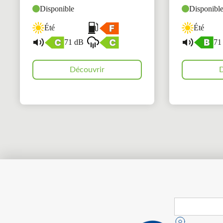
Disponible
Disponibl
Été
Été
71 dB
71
Découvrir
D
Search
for: