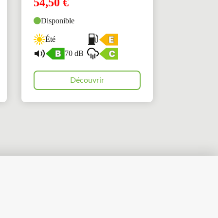
54,50
€
Disponible
Été
70 dB
Découvrir