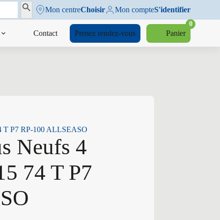
Search Button
Mon centre
Choisir
Mon compte
S'identifier
0
Contact
Prenez rendez-vous
Panier
5 74 T P7 RP-100 ALLSEASO
us Neufs 4
15 74 T P7
ASO