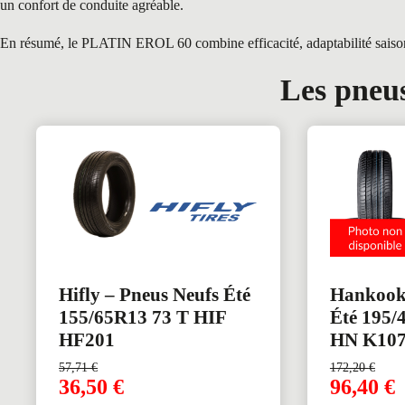
un confort de conduite agréable.
En résumé, le PLATIN EROL 60 combine efficacité, adaptabilité saisonnièr
Les pneus
Hifly – Pneus Neufs Été
Hankook 
155/65R13 73 T HIF
Été 195
HF201
HN K10
57,71
€
172,20
€
36,50
€
96,40
€