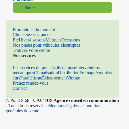
Panier
Promotions du moment
Choisissez vos pneus
Été
Hiver
4 saisons
Marques
Occasions
Nos pneus pour véhicules électriques
Trouvez votre centre
Nos services
Les services du pneu
Tarifs de pose
Interventions
mécaniques
Climatisation
Distribution
Freinage
Amortiss
eurs
Parallélisme
Échappement
Vitrage
Prenez rendez-vous
Contact
© Point S 68 -
CACTUS Agence conseil en communication
- Tous droits réservés -
Mentions légales
-
Conditions
générales de vente