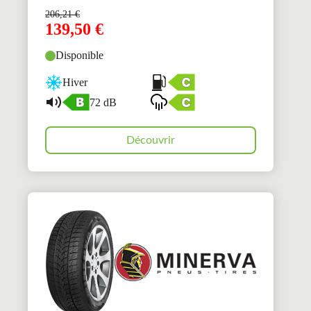
206,21
€
139,50
€
Disponible
Hiver
72 dB
Découvrir