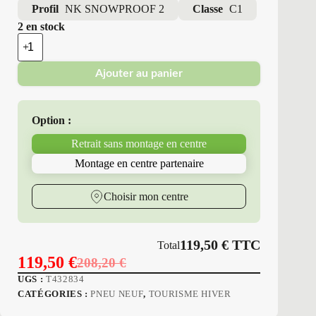
Profil
NK SNOWPROOF 2
Classe
C1
2 en stock
quantité
de
Nokian
Ajouter au panier
-
Pneus
Neufs
Hiver
Option :
225/55R17
97
Retrait sans montage en centre
H
NK
Montage en centre partenaire
SNOWPROOF
2
Choisir mon centre
119,50
€
TTC
Total
119,50
€
208,20
€
Le
Le
UGS :
T432834
prix
prix
CATÉGORIES :
PNEU NEUF
,
TOURISME HIVER
initial
actuel