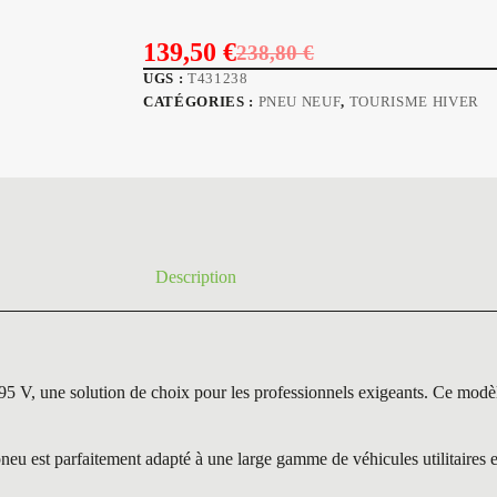
139,50
€
238,80
€
Le
Le
UGS :
T431238
prix
prix
CATÉGORIES :
PNEU NEUF
,
TOURISME HIVER
initial
actuel
était :
est :
238,80 €.
139,50 €.
Description
olution de choix pour les professionnels exigeants. Ce modèle se 
parfaitement adapté à une large gamme de véhicules utilitaires et pr