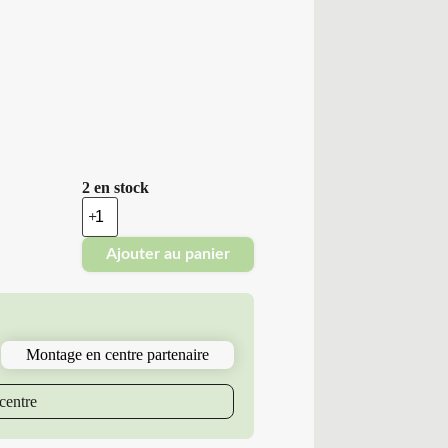
2 en stock
quantité
de
Nokian
Ajouter au panier
-
Pneus
Neufs
Hiver
225/45R18
95
Montage en centre partenaire
V
NK
WR
centre
SNOWPROOF
P