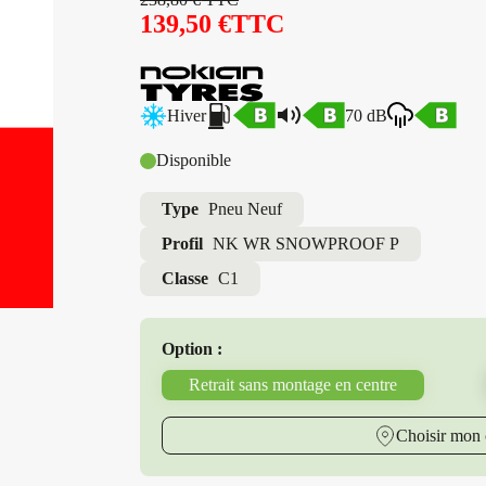
139,50
€
TTC
Hiver
70 dB
Disponible
Type
Pneu Neuf
Profil
NK WR SNOWPROOF P
Classe
C1
Option :
Retrait sans montage en centre
Choisir mon 