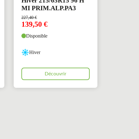
Hiver 215/65R15 96 H
MI PRIM.ALP.PA3
227,40
€
139,50
€
Disponible
Hiver
Découvrir