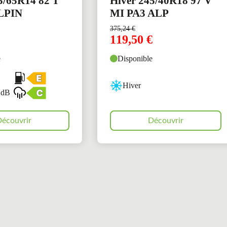
5/65R14 82 T
Hiver 245/40R18 97 V
LPIN
MI PA3 ALP
375,24
€
119,50
€
e
Disponible
Hiver
 dB
écouvrir
Découvrir