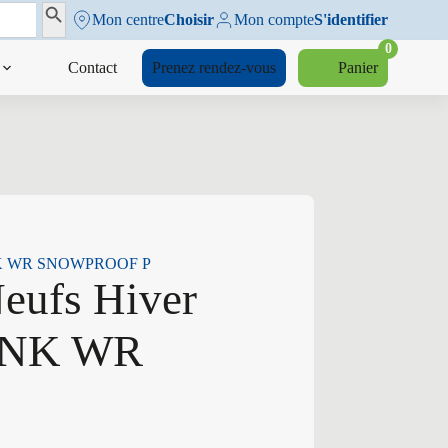
Search Button
Mon centre
Choisir
Mon compte
S'identifier
0
Contact
Prenez rendez-vous
Panier
V NK WR SNOWPROOF P
eufs Hiver
V NK WR