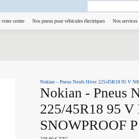
Search
for:
 votre centre
Nos pneus pour véhicules électriques
Nos services
Nokian – Pneus Neufs Hiver 225/45R18 95 
Nokian - Pneus N
225/45R18 95 
SNOWPROOF P
238,80
€
TTC