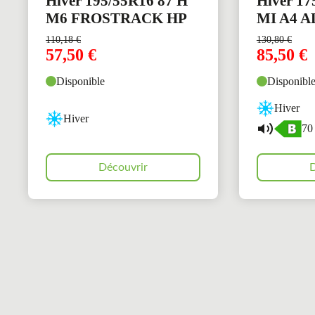
Hiver 195/55R16 87 H
Hiver 17
M6 FROSTRACK HP
MI A4 A
110,18
€
130,80
€
57,50
€
85,50
€
Disponible
Disponibl
Hiver
Hiver
70
Découvrir
D