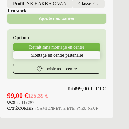
Profil
NK HAKKA C VAN
Classe
C2
1 en stock
Ajouter au panier
Option :
Retrait sans montage en centre
Montage en centre partenaire
Choisir mon centre
99,00
€
TTC
Total
99,00
€
125,39
€
Le
Le
UGS :
T443307
prix
prix
CATÉGORIES :
CAMIONNETTE ETE
,
PNEU NEUF
initial
actuel
était :
est :