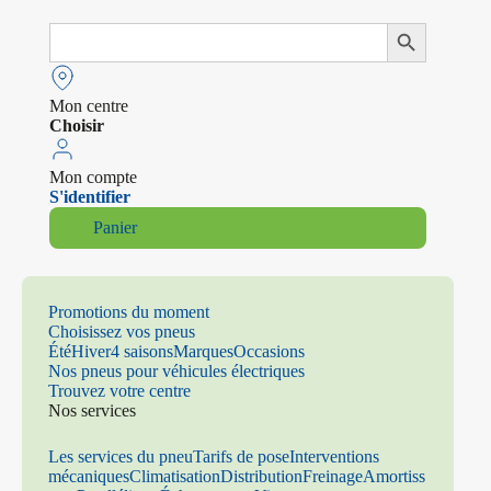
Search
Search Button
for:
Mon centre
Choisir
Mon compte
S'identifier
Panier
Promotions du moment
Choisissez vos pneus
Été
Hiver
4 saisons
Marques
Occasions
Nos pneus pour véhicules électriques
Trouvez votre centre
Nos services
Les services du pneu
Tarifs de pose
Interventions
mécaniques
Climatisation
Distribution
Freinage
Amortiss