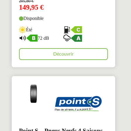
205,80
€
149,95
€
Disponible
Été
72 dB
Découvrir
Point S – Pneus Neufs 4 Saisons