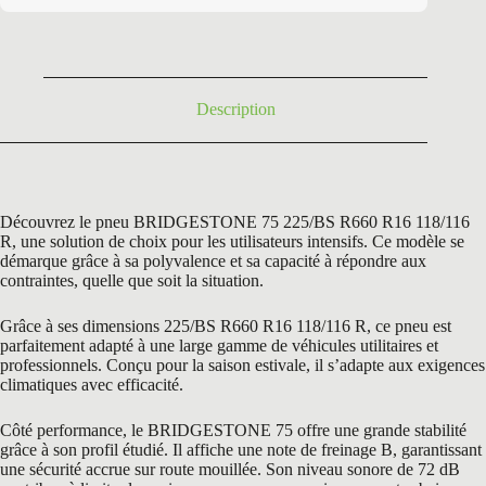
était :
est :
357,60 €.
169,96 €.
Description
Découvrez le pneu BRIDGESTONE 75 225/BS R660 R16 118/116
R, une solution de choix pour les utilisateurs intensifs. Ce modèle se
démarque grâce à sa polyvalence et sa capacité à répondre aux
contraintes, quelle que soit la situation.
Grâce à ses dimensions 225/BS R660 R16 118/116 R, ce pneu est
parfaitement adapté à une large gamme de véhicules utilitaires et
professionnels. Conçu pour la saison estivale, il s’adapte aux exigences
climatiques avec efficacité.
Côté performance, le BRIDGESTONE 75 offre une grande stabilité
grâce à son profil étudié. Il affiche une note de freinage B, garantissant
une sécurité accrue sur route mouillée. Son niveau sonore de 72 dB