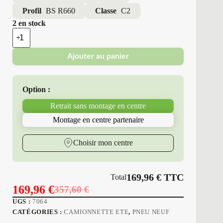
Profil
BS R660
Classe
C2
2 en stock
quantité
de
Bridgestone
Ajouter au panier
-
Pneus
Neufs
Été
Option :
225/75R16
118/116
Retrait sans montage en centre
R
BS
Montage en centre partenaire
R660
Choisir mon centre
169,96
€
TTC
Total
169,96
€
357,60
€
Le
Le
UGS :
7064
prix
prix
CATÉGORIES :
CAMIONNETTE ETE
,
PNEU NEUF
initial
actuel