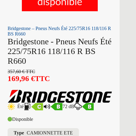
Bridgestone – Pneus Neufs Été 225/75R16 118/116 R
BS R660
Bridgestone - Pneus Neufs Été
225/75R16 118/116 R BS
R660
357,60
€
TTC
169,96
€
TTC
Été
72 dB
Disponible
Type
CAMIONNETTE ETE