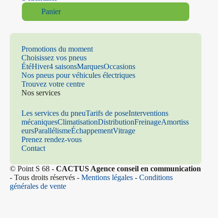
Panier
Promotions du moment
Choisissez vos pneus
Été
Hiver
4 saisons
Marques
Occasions
Nos pneus pour véhicules électriques
Trouvez votre centre
Nos services
Les services du pneu
Tarifs de pose
Interventions
mécaniques
Climatisation
Distribution
Freinage
Amortiss
eurs
Parallélisme
Échappement
Vitrage
Prenez rendez-vous
Contact
© Point S 68 -
CACTUS Agence conseil en communication
- Tous droits réservés -
Mentions légales
-
Conditions
générales de vente