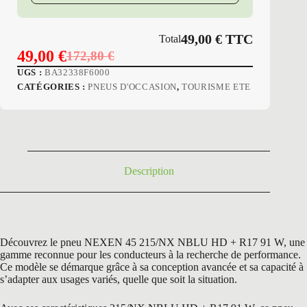
+
49,00
€
TTC
Total
49,00
€
172,80
€
Le
Le
UGS :
BA32338F6000
prix
prix
CATÉGORIES :
PNEUS D'OCCASION
,
TOURISME ETE
initial
actuel
était :
est :
172,80 €.
49,00 €.
Description
Découvrez le pneu NEXEN 45 215/NX NBLU HD + R17 91 W, une
gamme reconnue pour les conducteurs à la recherche de performance.
Ce modèle se démarque grâce à sa conception avancée et sa capacité à
s’adapter aux usages variés, quelle que soit la situation.