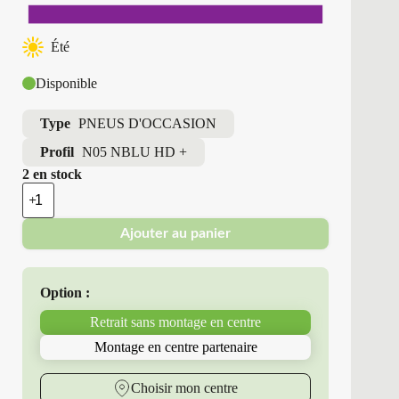
Été
Disponible
Type
PNEUS D'OCCASION
Profil
N05 NBLU HD +
2 en stock
quantité
de
Nexen
Ajouter au panier
France
-
Pneu
Occasion
Option :
Été
215/45R17
Retrait sans montage en centre
91
W
Montage en centre partenaire
N05
NBLU
HD
Choisir mon centre