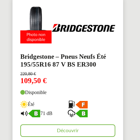
Bridgestone – Pneus Neufs Été
195/55R16 87 V BS ER300
220,80
€
109,50
€
Disponible
Été
71 dB
Découvrir