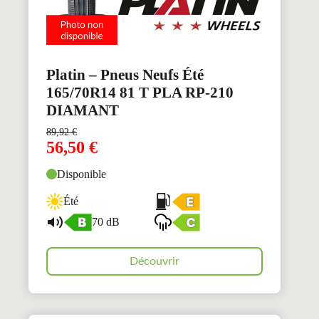
Platin – Pneus Neufs Été
165/70R14 81 T PLA RP-210
DIAMANT
89,92
€
56,50
€
Disponible
Été
70 dB
Découvrir