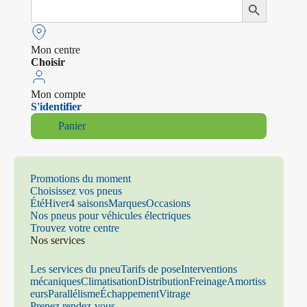
Search
Search Button
for:
Mon centre
Choisir
Mon compte
S'identifier
Panier
Promotions du moment
Choisissez vos pneus
Été
Hiver
4 saisons
Marques
Occasions
Nos pneus pour véhicules électriques
Trouvez votre centre
Nos services
Les services du pneu
Tarifs de pose
Interventions
mécaniques
Climatisation
Distribution
Freinage
Amortiss
eurs
Parallélisme
Échappement
Vitrage
Prenez rendez-vous