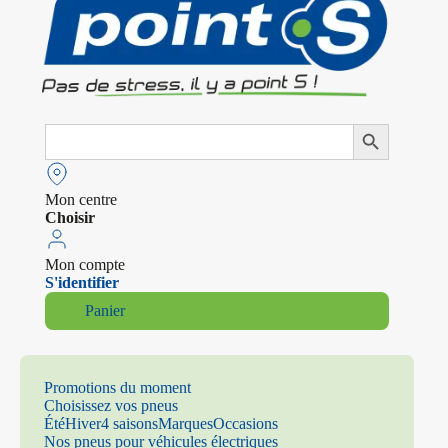
Search
Search Button
for:
Mon centre
Choisir
Mon compte
S'identifier
Panier
Promotions du moment
Choisissez vos pneus
Été
Hiver
4 saisons
Marques
Occasions
Nos pneus pour véhicules électriques