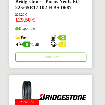
Bridgestone – Pneus Neufs Été
225/65R17 102 H BS D687
226,20
€
129,50
€
Disponible
Été
71 dB
Découvrir