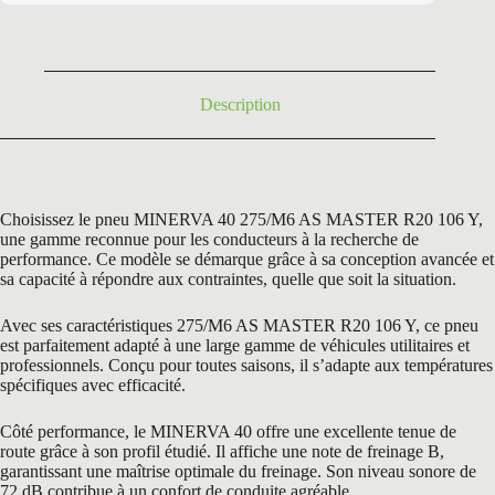
était :
est :
250,20 €.
119,50 €.
Description
Choisissez le pneu MINERVA 40 275/M6 AS MASTER R20 106 Y,
une gamme reconnue pour les conducteurs à la recherche de
performance. Ce modèle se démarque grâce à sa conception avancée et
sa capacité à répondre aux contraintes, quelle que soit la situation.
Avec ses caractéristiques 275/M6 AS MASTER R20 106 Y, ce pneu
est parfaitement adapté à une large gamme de véhicules utilitaires et
professionnels. Conçu pour toutes saisons, il s’adapte aux températures
spécifiques avec efficacité.
Côté performance, le MINERVA 40 offre une excellente tenue de
route grâce à son profil étudié. Il affiche une note de freinage B,
garantissant une maîtrise optimale du freinage. Son niveau sonore de
72 dB contribue à un confort de conduite agréable.