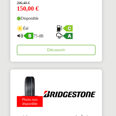
296,40
€
150,00
€
Disponible
Été
75 dB
Découvrir