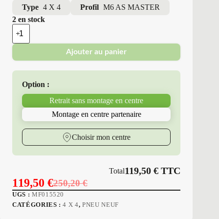
Type
4 X 4
Profil
M6 AS MASTER
2 en stock
quantité
de
Minerva
Ajouter au panier
-
Pneus
Neufs
4
Option :
Saisons
275/40R20
Retrait sans montage en centre
106
Y
Montage en centre partenaire
M6
AS
MASTER
Choisir mon centre
119,50
€
TTC
Total
119,50
€
250,20
€
Le
Le
UGS :
MF015520
prix
prix
CATÉGORIES :
4 X 4
,
PNEU NEUF
initial
actuel