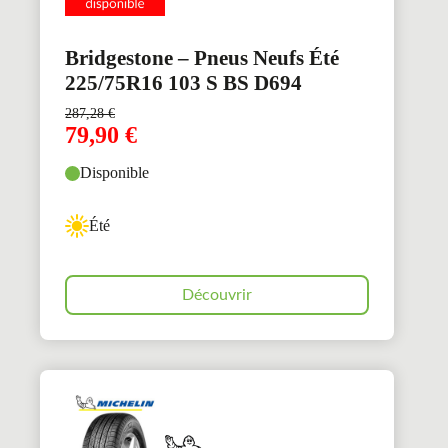
Bridgestone – Pneus Neufs Été
225/75R16 103 S BS D694
287,28
€
79,90
€
Disponible
Été
Découvrir