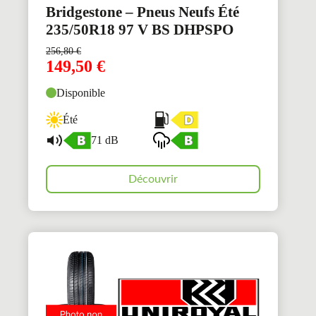
Bridgestone – Pneus Neufs Été
235/50R18 97 V BS DHPSPO
256,80
€
149,50
€
Disponible
Été
71 dB
Découvrir