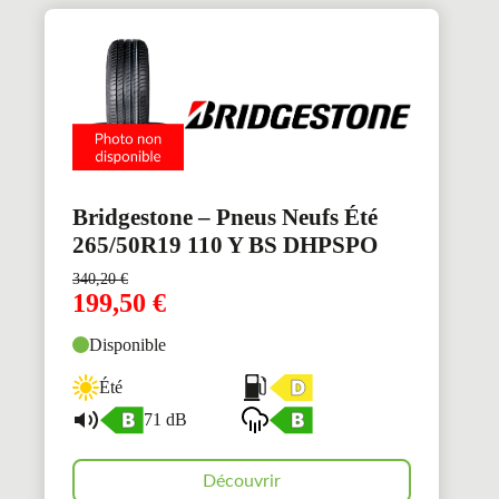
Bridgestone – Pneus Neufs Été
265/50R19 110 Y BS DHPSPO
340,20
€
199,50
€
Disponible
Été
71 dB
Découvrir