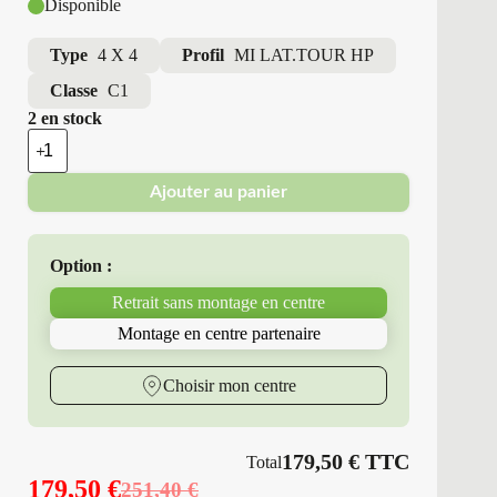
Disponible
Type
4 X 4
Profil
MI LAT.TOUR HP
Classe
C1
2 en stock
quantité
de
Michelin
Ajouter au panier
-
Pneus
Neufs
4
Option :
Saisons
255/55R19
Retrait sans montage en centre
111
V
Montage en centre partenaire
MI
LAT.TOUR
HP
Choisir mon centre
179,50
€
TTC
Total
179,50
€
251,40
€