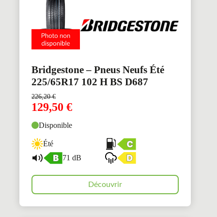
Bridgestone – Pneus Neufs Été
225/65R17 102 H BS D687
226,20
€
129,50
€
Disponible
Été
71 dB
Découvrir