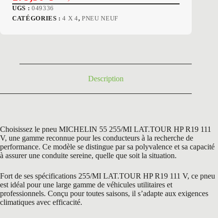
Le
Le
UGS :
049336
prix
prix
CATÉGORIES :
4 X 4
,
PNEU NEUF
initial
actuel
était :
est :
251,40 €.
179,50 €.
Description
Choisissez le pneu MICHELIN 55 255/MI LAT.TOUR HP R19 111
V, une gamme reconnue pour les conducteurs à la recherche de
performance. Ce modèle se distingue par sa polyvalence et sa capacité
à assurer une conduite sereine, quelle que soit la situation.
Fort de ses spécifications 255/MI LAT.TOUR HP R19 111 V, ce pneu
est idéal pour une large gamme de véhicules utilitaires et
professionnels. Conçu pour toutes saisons, il s’adapte aux exigences
climatiques avec efficacité.