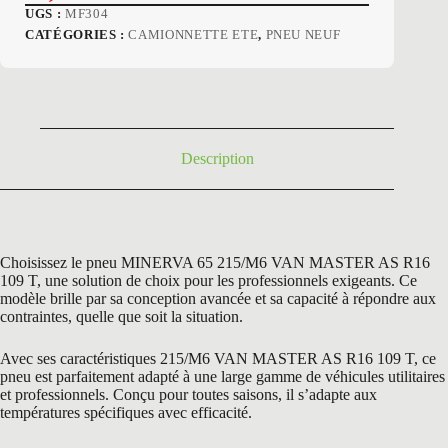
Le
Le
UGS :
MF304
prix
prix
CATÉGORIES :
CAMIONNETTE ETE
,
PNEU NEUF
initial
actuel
était :
est :
172,80 €.
84,50 €.
Description
Choisissez le pneu MINERVA 65 215/M6 VAN MASTER AS R16
109 T, une solution de choix pour les professionnels exigeants. Ce
modèle brille par sa conception avancée et sa capacité à répondre aux
contraintes, quelle que soit la situation.
Avec ses caractéristiques 215/M6 VAN MASTER AS R16 109 T, ce
pneu est parfaitement adapté à une large gamme de véhicules utilitaires
et professionnels. Conçu pour toutes saisons, il s’adapte aux
températures spécifiques avec efficacité.