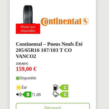
Continental – Pneus Neufs Été
205/65R16 107/103 T CO
VANCO2
258,60
€
159,00
€
Disponible
Été
71 dB
Découvrir