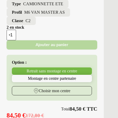
Type
CAMIONNETTE ETE
Profil
M6 VAN MASTER AS
Classe
C2
2 en stock
quantité
de
Minerva
Ajouter au panier
-
Pneus
Neufs
4
Option :
Saisons
215/65R16
Retrait sans montage en centre
109
T
Montage en centre partenaire
M6
VAN
MASTER
Choisir mon centre
AS
84,50
€
TTC
Total
84,50
€
172,80
€