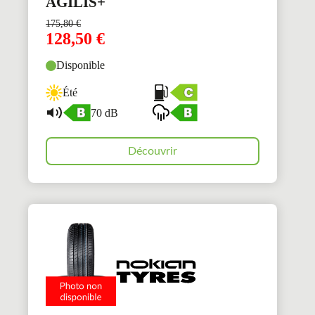
AGILIS+
175,80
€
128,50
€
Disponible
Été
70 dB
Découvrir