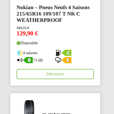
Nokian – Pneus Neufs 4 Saisons
215/65R16 109/107 T NK C
WEATHERPROOF
163,15
€
129,90
€
Disponible
4 saisons
73 dB
Découvrir