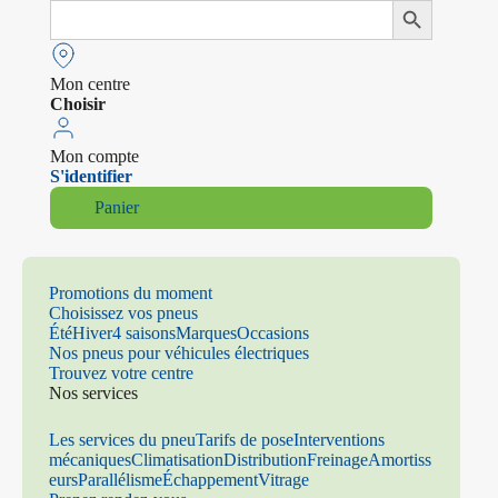
Search
Search Button
for:
Mon centre
Choisir
Mon compte
S'identifier
Panier
Promotions du moment
Choisissez vos pneus
Été
Hiver
4 saisons
Marques
Occasions
Nos pneus pour véhicules électriques
Trouvez votre centre
Nos services
Les services du pneu
Tarifs de pose
Interventions
mécaniques
Climatisation
Distribution
Freinage
Amortiss
eurs
Parallélisme
Échappement
Vitrage