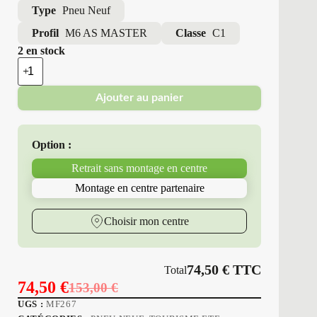
Type
Pneu Neuf
Profil
M6 AS MASTER
Classe
C1
2 en stock
quantité
de
Minerva
Ajouter au panier
-
Pneus
Neufs
4
Option :
Saisons
215/50R17
Retrait sans montage en centre
95
W
Montage en centre partenaire
M6
AS
MASTER
Choisir mon centre
74,50
€
TTC
Total
74,50
€
153,00
€
Le
Le
UGS :
MF267
prix
prix