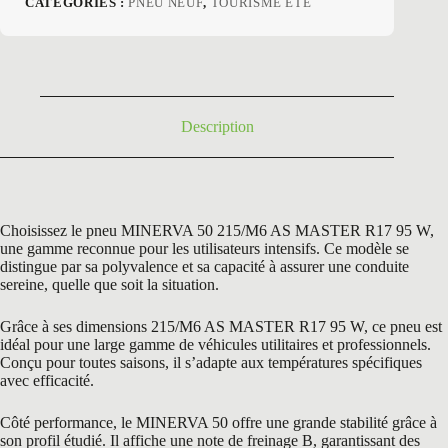
CATÉGORIES :
PNEU NEUF
,
TOURISME ETE
initial
actuel
était :
est :
153,00 €.
74,50 €.
Description
Choisissez le pneu MINERVA 50 215/M6 AS MASTER R17 95 W,
une gamme reconnue pour les utilisateurs intensifs. Ce modèle se
distingue par sa polyvalence et sa capacité à assurer une conduite
sereine, quelle que soit la situation.
Grâce à ses dimensions 215/M6 AS MASTER R17 95 W, ce pneu est
idéal pour une large gamme de véhicules utilitaires et professionnels.
Conçu pour toutes saisons, il s’adapte aux températures spécifiques
avec efficacité.
Côté performance, le MINERVA 50 offre une grande stabilité grâce à
son profil étudié. Il affiche une note de freinage B, garantissant des