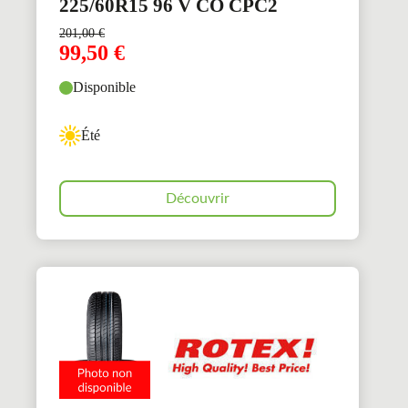
225/60R15 96 V CO CPC2
201,00
€
99,50
€
Disponible
Été
Découvrir