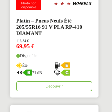
Platin – Pneus Neufs Été
205/55R16 91 V PLA RP-410
DIAMANT
116,34
€
69,95
€
Disponible
Été
71 dB
Découvrir