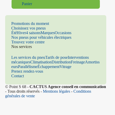
Panier
Promotions du moment
Choisissez vos pneus
Été
Hiver
4 saisons
Marques
Occasions
Nos pneus pour véhicules électriques
Trouvez votre centre
Nos services
Les services du pneu
Tarifs de pose
Interventions
mécaniques
Climatisation
Distribution
Freinage
Amortiss
eurs
Parallélisme
Échappement
Vitrage
Prenez rendez-vous
Contact
© Point S 68 -
CACTUS Agence conseil en communication
- Tous droits réservés -
Mentions légales
-
Conditions
générales de vente