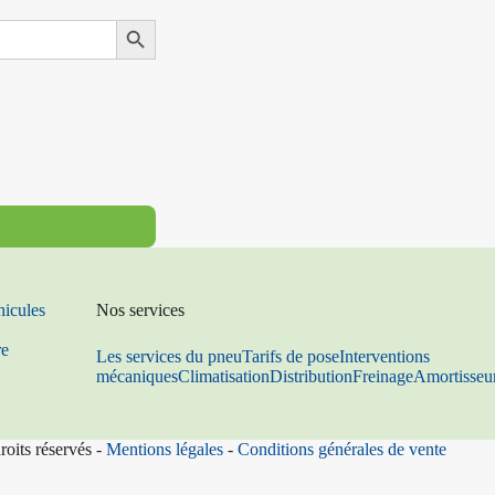
Search Button
hicules
Nos services
re
Les services du pneu
Tarifs de pose
Interventions
mécaniques
Climatisation
Distribution
Freinage
Amortisseu
roits réservés -
Mentions légales
-
Conditions générales de vente