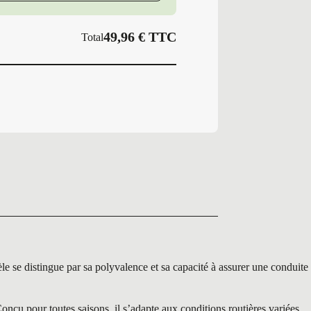
MASTER
49,96
€
TTC
Total
 distingue par sa polyvalence et sa capacité à assurer une conduite
çu pour toutes saisons, il s’adapte aux conditions routières variées