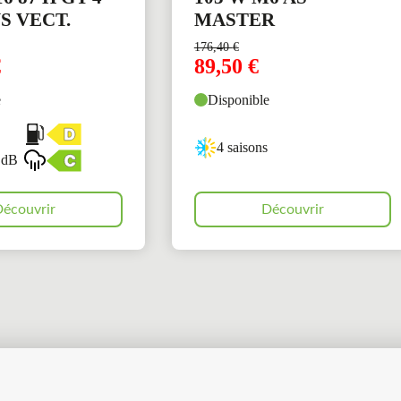
S VECT.
MASTER
176,40
€
€
89,50
€
e
Disponible
4 saisons
 dB
écouvrir
Découvrir