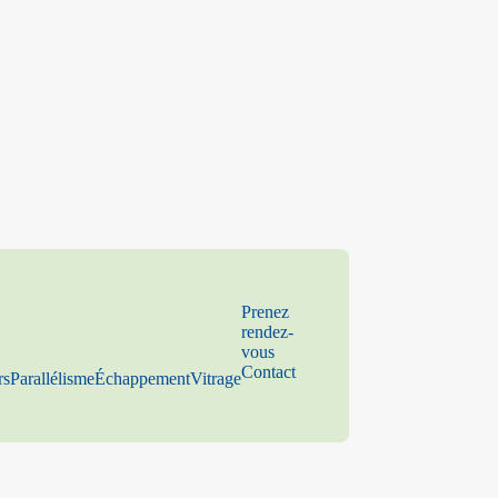
Prenez
rendez-
vous
Contact
rs
Parallélisme
Échappement
Vitrage