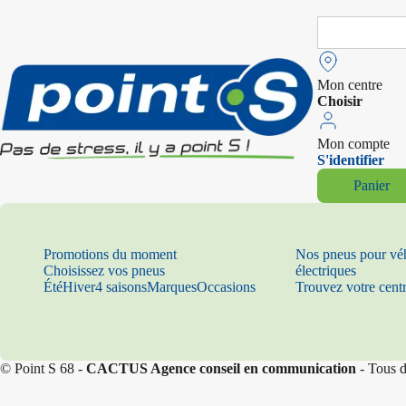
Search
for:
Mon centre
Choisir
Mon compte
S'identifier
Panier
Promotions du moment
Nos pneus pour vé
Choisissez vos pneus
électriques
Été
Hiver
4 saisons
Marques
Occasions
Trouvez votre cent
© Point S 68 -
CACTUS Agence conseil en communication
- Tous d