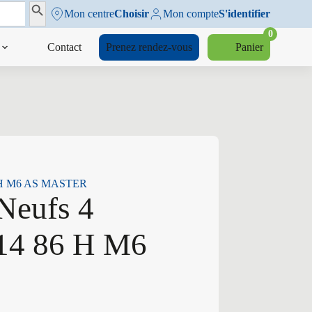
Search Button
Mon centre
Choisir
Mon compte
S'identifier
0
Contact
Prenez rendez-vous
Panier
86 H M6 AS MASTER
Neufs 4
14 86 H M6