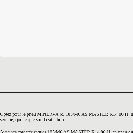
Optez pour le pneu MINERVA 65 185/M6 AS MASTER R14 86 H, une référ
sereine, quelle que soit la situation.
Avec ses caractéristiques 185/M6 AS MASTER R14 86 H, ce pneu est idéa