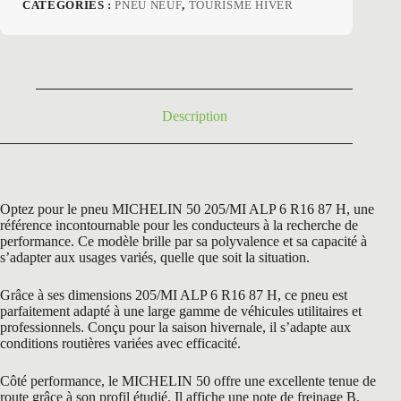
prix
prix
CATÉGORIES :
PNEU NEUF
,
TOURISME HIVER
initial
actuel
était :
est :
268,80 €.
165,50 €.
Description
Optez pour le pneu MICHELIN 50 205/MI ALP 6 R16 87 H, une
référence incontournable pour les conducteurs à la recherche de
performance. Ce modèle brille par sa polyvalence et sa capacité à
s’adapter aux usages variés, quelle que soit la situation.
Grâce à ses dimensions 205/MI ALP 6 R16 87 H, ce pneu est
parfaitement adapté à une large gamme de véhicules utilitaires et
professionnels. Conçu pour la saison hivernale, il s’adapte aux
conditions routières variées avec efficacité.
Côté performance, le MICHELIN 50 offre une excellente tenue de
route grâce à son profil étudié. Il affiche une note de freinage B,