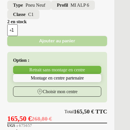
Type
Pneu Neuf
Profil
MI ALP 6
Classe
C1
2 en stock
quantité
de
Michelin
Ajouter au panier
-
Pneus
Neufs
Hiver
Option :
205/50R16
87
Retrait sans montage en centre
H
MI
Montage en centre partenaire
ALP
6
Choisir mon centre
165,50
€
TTC
Total
165,50
€
268,80
€
Le
Le
UGS :
675657