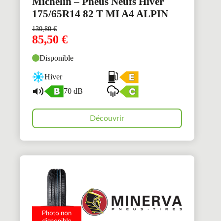
Michelin – Pneus Neufs Hiver
175/65R14 82 T MI A4 ALPIN
130,80
€
85,50
€
Disponible
Hiver
70 dB
Découvrir