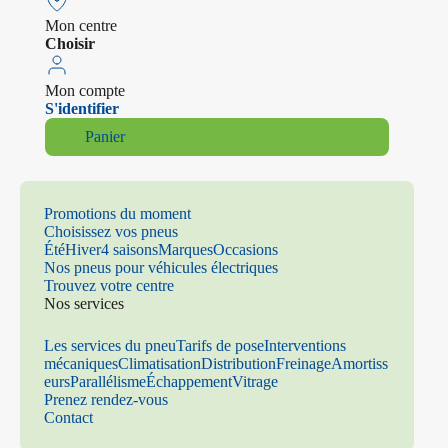
Mon centre
Choisir
Mon compte
S'identifier
Panier
Promotions du moment
Choisissez vos pneus
Été
Hiver
4 saisons
Marques
Occasions
Nos pneus pour véhicules électriques
Trouvez votre centre
Nos services
Les services du pneu
Tarifs de pose
Interventions
mécaniques
Climatisation
Distribution
Freinage
Amortiss
eurs
Parallélisme
Échappement
Vitrage
Prenez rendez-vous
Contact