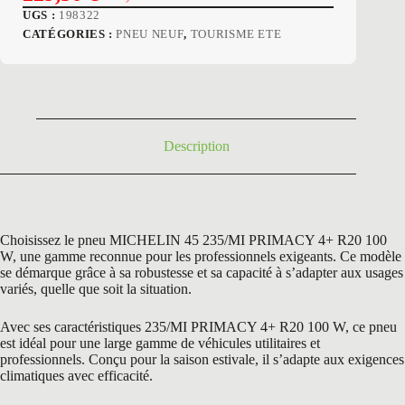
Le
Le
UGS :
198322
prix
prix
CATÉGORIES :
PNEU NEUF
,
TOURISME ETE
initial
actuel
était :
est :
335,40 €.
229,50 €.
Description
Choisissez le pneu MICHELIN 45 235/MI PRIMACY 4+ R20 100
W, une gamme reconnue pour les professionnels exigeants. Ce modèle
se démarque grâce à sa robustesse et sa capacité à s’adapter aux usages
variés, quelle que soit la situation.
Avec ses caractéristiques 235/MI PRIMACY 4+ R20 100 W, ce pneu
est idéal pour une large gamme de véhicules utilitaires et
professionnels. Conçu pour la saison estivale, il s’adapte aux exigences
climatiques avec efficacité.