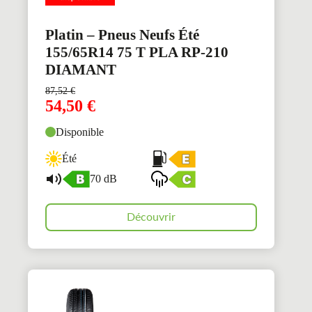
Platin – Pneus Neufs Été
155/65R14 75 T PLA RP-210
DIAMANT
87,52
€
54,50
€
Disponible
Été
70 dB
Découvrir