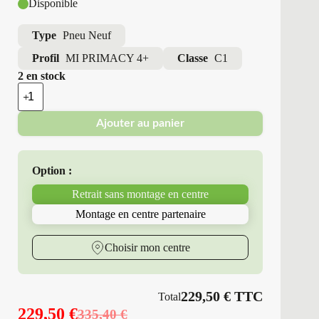
Disponible
Type
Pneu Neuf
Profil
MI PRIMACY 4+
Classe
C1
2 en stock
quantité
de
Michelin
Ajouter au panier
-
Pneus
Neufs
Été
Option :
235/45R20
100
Retrait sans montage en centre
W
MI
Montage en centre partenaire
PRIMACY
4+
Choisir mon centre
229,50
€
TTC
Total
229,50
€
335,40
€