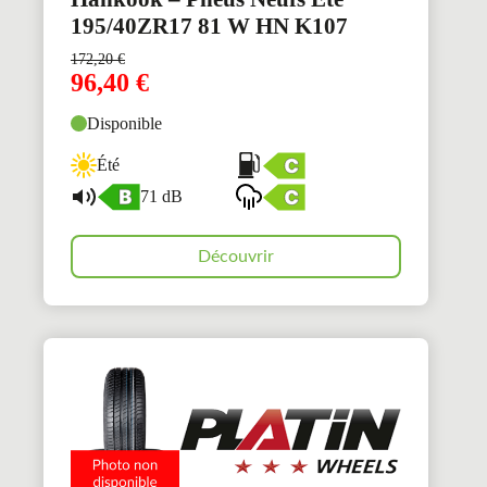
195/40ZR17 81 W HN K107
172,20
€
96,40
€
Disponible
Été
71 dB
Découvrir