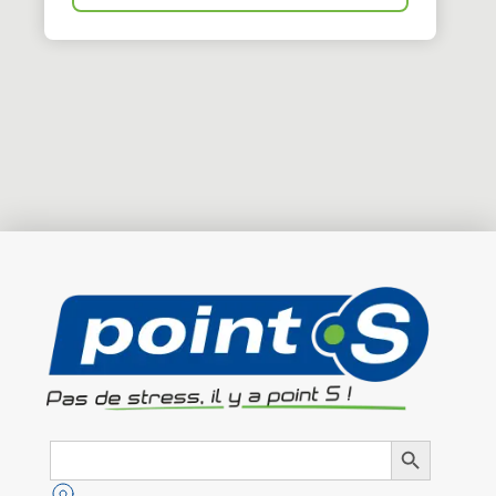
Search
Search Button
for: