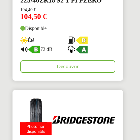
225/40ZR18 92 Y PI PZERO
194,40
€
104,50
€
Disponible
Été
72 dB
Découvrir