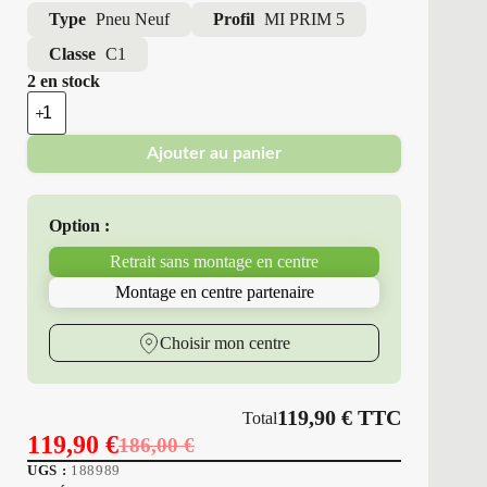
Type
Pneu Neuf
Profil
MI PRIM 5
Classe
C1
2 en stock
quantité
de
Michelin
Ajouter au panier
-
Pneus
Neufs
Été
Option :
205/60R16
92
Retrait sans montage en centre
H
MI
Montage en centre partenaire
PRIM
5
Choisir mon centre
119,90
€
TTC
Total
119,90
€
186,00
€
Le
Le
UGS :
188989