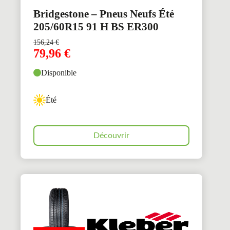
Bridgestone – Pneus Neufs Été
205/60R15 91 H BS ER300
156,24
€
79,96
€
Disponible
Été
Découvrir