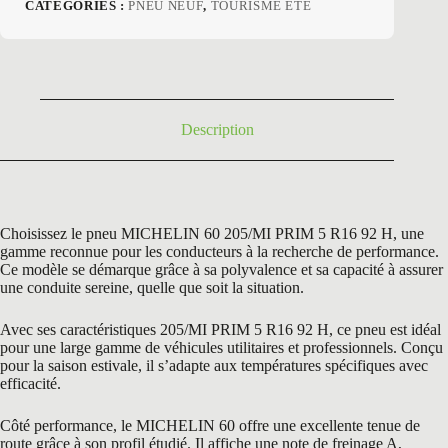
prix
prix
CATÉGORIES :
PNEU NEUF
,
TOURISME ETE
initial
actuel
était :
est :
186,00 €.
119,90 €.
Description
Choisissez le pneu MICHELIN 60 205/MI PRIM 5 R16 92 H, une
gamme reconnue pour les conducteurs à la recherche de performance.
Ce modèle se démarque grâce à sa polyvalence et sa capacité à assurer
une conduite sereine, quelle que soit la situation.
Avec ses caractéristiques 205/MI PRIM 5 R16 92 H, ce pneu est idéal
pour une large gamme de véhicules utilitaires et professionnels. Conçu
pour la saison estivale, il s’adapte aux températures spécifiques avec
efficacité.
Côté performance, le MICHELIN 60 offre une excellente tenue de
route grâce à son profil étudié. Il affiche une note de freinage A,