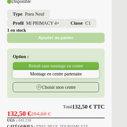
Disponible
Type
Pneu Neuf
Profil
MI PRIMACY 4+
Classe
C1
1 en stock
Ajouter au panier
Option :
Retrait sans montage en centre
Montage en centre partenaire
Choisir mon centre
132,50
€
TTC
Total
132,50
€
204,60
€
Le
Le
UGS :
681238
prix
prix
CATÉGORIES :
PNEU NEUF
,
TOURISME ETE