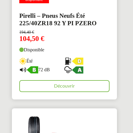
Pirelli – Pneus Neufs Été
225/40ZR18 92 Y PI PZERO
194,40
€
104,50
€
Disponible
Été
72 dB
Découvrir