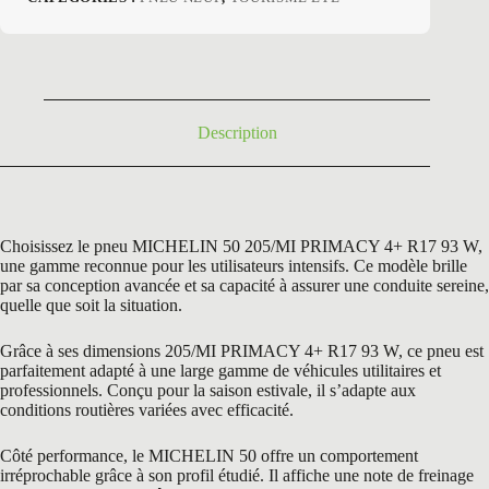
initial
actuel
était :
est :
204,60 €.
132,50 €.
Description
Choisissez le pneu MICHELIN 50 205/MI PRIMACY 4+ R17 93 W,
une gamme reconnue pour les utilisateurs intensifs. Ce modèle brille
par sa conception avancée et sa capacité à assurer une conduite sereine,
quelle que soit la situation.
Grâce à ses dimensions 205/MI PRIMACY 4+ R17 93 W, ce pneu est
parfaitement adapté à une large gamme de véhicules utilitaires et
professionnels. Conçu pour la saison estivale, il s’adapte aux
conditions routières variées avec efficacité.
Côté performance, le MICHELIN 50 offre un comportement
irréprochable grâce à son profil étudié. Il affiche une note de freinage