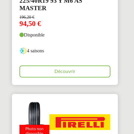
225/40R19 93 Y M6 AS
MASTER
196,20
€
94,50
€
Disponible
4 saisons
Découvrir