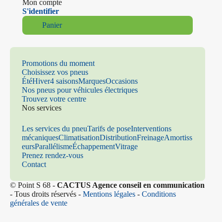
Mon compte
S'identifier
Panier
Promotions du moment
Choisissez vos pneus
Été
Hiver
4 saisons
Marques
Occasions
Nos pneus pour véhicules électriques
Trouvez votre centre
Nos services
Les services du pneu
Tarifs de pose
Interventions
mécaniques
Climatisation
Distribution
Freinage
Amortiss
eurs
Parallélisme
Échappement
Vitrage
Prenez rendez-vous
Contact
© Point S 68 -
CACTUS Agence conseil en communication
- Tous droits réservés -
Mentions légales
-
Conditions
générales de vente