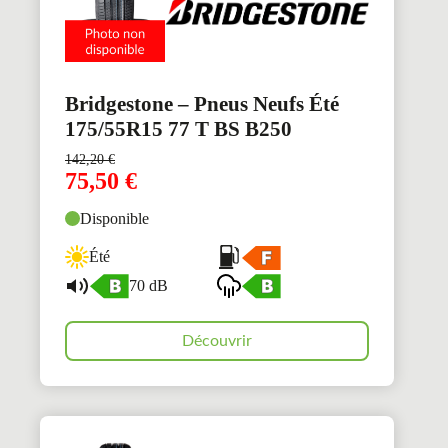
Bridgestone – Pneus Neufs Été
175/55R15 77 T BS B250
142,20
€
75,50
€
Disponible
Été
70 dB
Découvrir