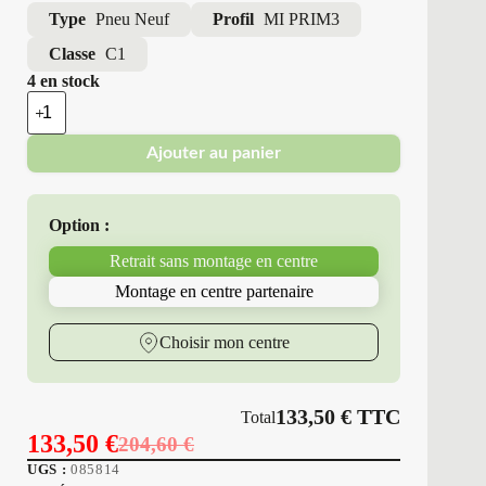
Type
Pneu Neuf
Profil
MI PRIM3
Classe
C1
4 en stock
quantité
de
Michelin
Ajouter au panier
-
Pneus
Neufs
Été
Option :
195/55R16
87
Retrait sans montage en centre
H
MI
Montage en centre partenaire
PRIM3
Choisir mon centre
133,50
€
TTC
Total
133,50
€
204,60
€
Le
Le
UGS :
085814