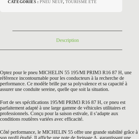
prix
prix
CATÉGORIES :
PNEU NEUF
,
TOURISME ETE
initial
actuel
était :
est :
204,60 €.
133,50 €.
Description
Optez pour le pneu MICHELIN 55 195/MI PRIM3 R16 87 H, une
référence incontournable pour les conducteurs à la recherche de
performance. Ce modèle brille par sa polyvalence et sa capacité à
assurer une conduite sereine, quelle que soit la situation.
Fort de ses spécifications 195/MI PRIM3 R16 87 H, ce pneu est
parfaitement adapté à une large gamme de véhicules utilitaires et
professionnels. Conçu pour la saison estivale, il s’adapte aux
conditions routières variées avec efficacité.
Côté performance, le MICHELIN 55 offre une grande stabilité grâce à
son profil étudié. Il affiche une note de freinage A, garantissant une