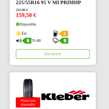
225/55R16 95 V MI PRIMHP
231,96
€
159,50
€
Disponible
Été
70 dB
Découvrir