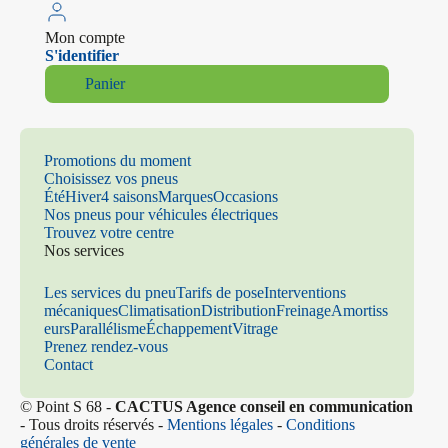
Mon compte
S'identifier
Panier
Promotions du moment
Choisissez vos pneus
Été
Hiver
4 saisons
Marques
Occasions
Nos pneus pour véhicules électriques
Trouvez votre centre
Nos services
Les services du pneu
Tarifs de pose
Interventions
mécaniques
Climatisation
Distribution
Freinage
Amortiss
eurs
Parallélisme
Échappement
Vitrage
Prenez rendez-vous
Contact
© Point S 68 -
CACTUS Agence conseil en communication
- Tous droits réservés -
Mentions légales
-
Conditions
générales de vente