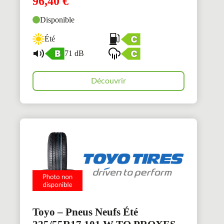
96,40
€
Disponible
Été
71 dB
Découvrir
Toyo – Pneus Neufs Été