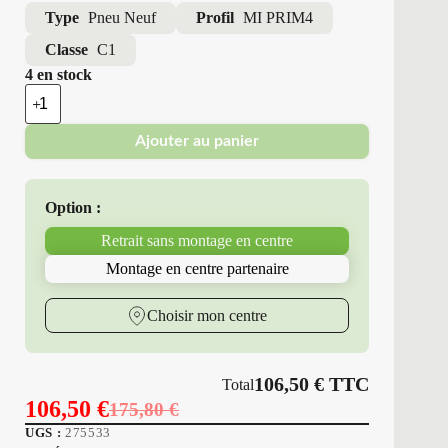
Type
Pneu Neuf
Profil
MI PRIM4
Classe
C1
4 en stock
quantité
de
Michelin
Ajouter au panier
-
Pneus
Neufs
Été
Option :
185/55R15
82
Retrait sans montage en centre
V
MI
Montage en centre partenaire
PRIM4
Choisir mon centre
106,50
€
TTC
Total
106,50
€
175,80
€
Le
Le
UGS :
275533