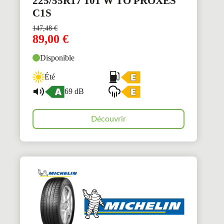
225/55R17 101 W TO PROXES
C1S
147,48
€
89,00
€
Disponible
Été
69 dB
Découvrir