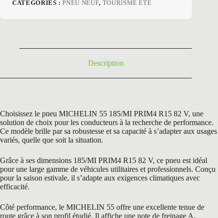
prix
prix
CATÉGORIES :
PNEU NEUF
,
TOURISME ETE
initial
actuel
était :
est :
175,80 €.
106,50 €.
Description
Choisissez le pneu MICHELIN 55 185/MI PRIM4 R15 82 V, une
solution de choix pour les conducteurs à la recherche de performance.
Ce modèle brille par sa robustesse et sa capacité à s’adapter aux usages
variés, quelle que soit la situation.
Grâce à ses dimensions 185/MI PRIM4 R15 82 V, ce pneu est idéal
pour une large gamme de véhicules utilitaires et professionnels. Conçu
pour la saison estivale, il s’adapte aux exigences climatiques avec
efficacité.
Côté performance, le MICHELIN 55 offre une excellente tenue de
route grâce à son profil étudié. Il affiche une note de freinage A,