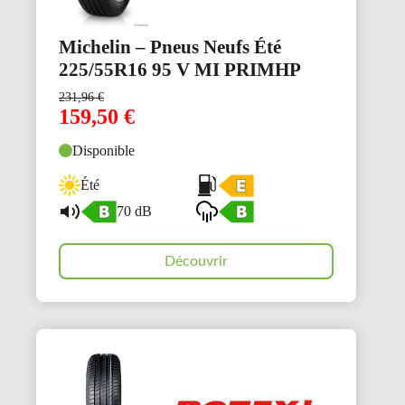
Michelin – Pneus Neufs Été
225/55R16 95 V MI PRIMHP
231,96
€
159,50
€
Disponible
Été
70 dB
Découvrir