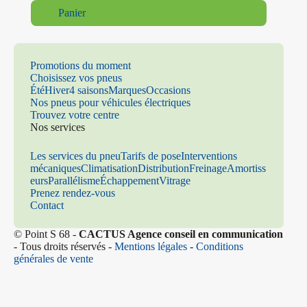
Panier
Promotions du moment
Choisissez vos pneus
Été
Hiver
4 saisons
Marques
Occasions
Nos pneus pour véhicules électriques
Trouvez votre centre
Nos services
Les services du pneu
Tarifs de pose
Interventions
mécaniques
Climatisation
Distribution
Freinage
Amortiss
eurs
Parallélisme
Échappement
Vitrage
Prenez rendez-vous
Contact
© Point S 68 -
CACTUS Agence conseil en communication
- Tous droits réservés -
Mentions légales
-
Conditions
générales de vente