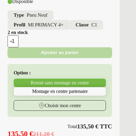
Disponible
Type
Pneu Neuf
Profil
MI PRIMACY 4+
Classe
C1
2 en stock
quantité
de
Michelin
Ajouter au panier
-
Pneus
Neufs
Été
Option :
185/50R16
81
Retrait sans montage en centre
H
MI
Montage en centre partenaire
PRIMACY
4+
Choisir mon centre
135,50
€
TTC
Total
135,50
€
211,20
€