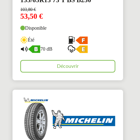
103,80
€
53,50
€
Disponible
Été
70 dB
Découvrir