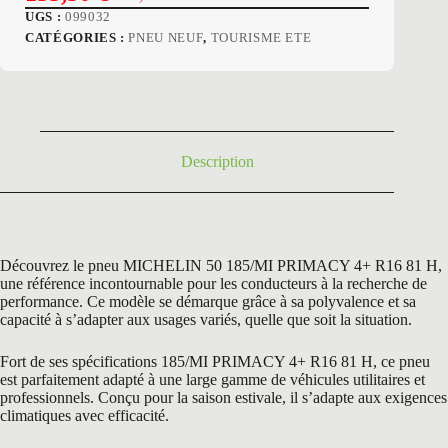
Le
Le
UGS :
099032
prix
prix
CATÉGORIES :
PNEU NEUF
,
TOURISME ETE
initial
actuel
était :
est :
211,20 €.
135,50 €.
Description
Découvrez le pneu MICHELIN 50 185/MI PRIMACY 4+ R16 81 H,
une référence incontournable pour les conducteurs à la recherche de
performance. Ce modèle se démarque grâce à sa polyvalence et sa
capacité à s’adapter aux usages variés, quelle que soit la situation.
Fort de ses spécifications 185/MI PRIMACY 4+ R16 81 H, ce pneu
est parfaitement adapté à une large gamme de véhicules utilitaires et
professionnels. Conçu pour la saison estivale, il s’adapte aux exigences
climatiques avec efficacité.