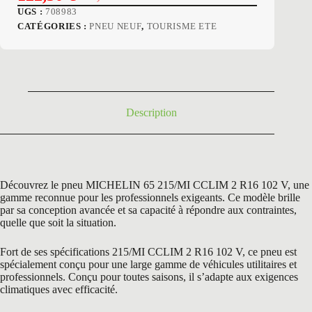
Le
Le
UGS :
708983
prix
prix
CATÉGORIES :
PNEU NEUF
,
TOURISME ETE
initial
actuel
était :
est :
193,80 €.
122,50 €.
Description
Découvrez le pneu MICHELIN 65 215/MI CCLIM 2 R16 102 V, une
gamme reconnue pour les professionnels exigeants. Ce modèle brille
par sa conception avancée et sa capacité à répondre aux contraintes,
quelle que soit la situation.
Fort de ses spécifications 215/MI CCLIM 2 R16 102 V, ce pneu est
spécialement conçu pour une large gamme de véhicules utilitaires et
professionnels. Conçu pour toutes saisons, il s’adapte aux exigences
climatiques avec efficacité.