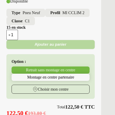
Disponible
Type
Pneu Neuf
Profil
MI CCLIM 2
Classe
C1
15 en stock
quantité
de
Michelin
Ajouter au panier
-
Pneus
Neufs
4
Option :
Saisons
215/65R16
Retrait sans montage en centre
102
V
Montage en centre partenaire
MI
CCLIM
2
Choisir mon centre
122,50
€
TTC
Total
122,50
€
193,80
€