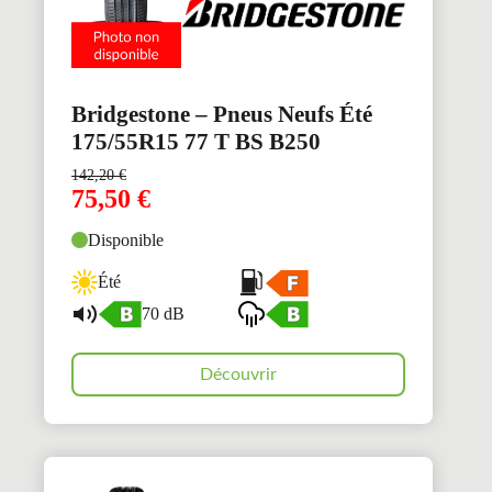
Bridgestone – Pneus Neufs Été
175/55R15 77 T BS B250
142,20
€
75,50
€
Disponible
Été
70 dB
Découvrir