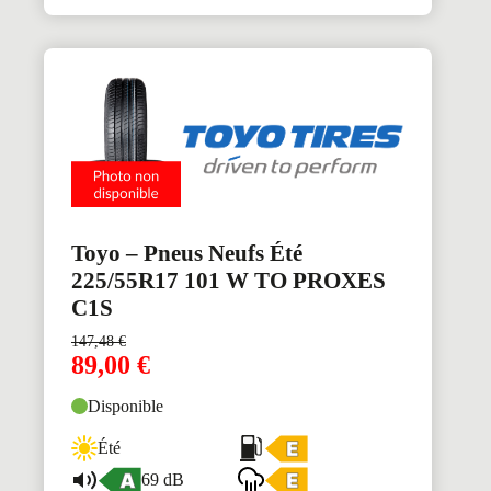
Toyo – Pneus Neufs Été
225/55R17 101 W TO PROXES
C1S
147,48
€
89,00
€
Disponible
Été
69 dB