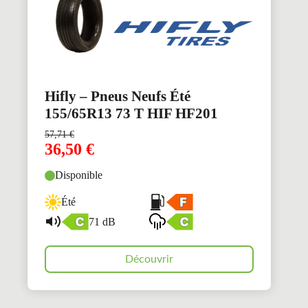
Hifly – Pneus Neufs Été
155/65R13 73 T HIF HF201
57,71
€
36,50
€
Disponible
Été
71 dB
Découvrir