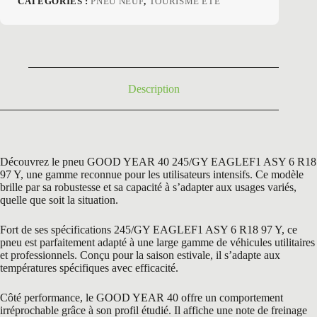
CATÉGORIES :
PNEU NEUF
,
TOURISME ETE
initial
actuel
était :
est :
251,40 €.
125,50 €.
Description
Découvrez le pneu GOOD YEAR 40 245/GY EAGLEF1 ASY 6 R18
97 Y, une gamme reconnue pour les utilisateurs intensifs. Ce modèle
brille par sa robustesse et sa capacité à s’adapter aux usages variés,
quelle que soit la situation.
Fort de ses spécifications 245/GY EAGLEF1 ASY 6 R18 97 Y, ce
pneu est parfaitement adapté à une large gamme de véhicules utilitaires
et professionnels. Conçu pour la saison estivale, il s’adapte aux
températures spécifiques avec efficacité.
Côté performance, le GOOD YEAR 40 offre un comportement
irréprochable grâce à son profil étudié. Il affiche une note de freinage