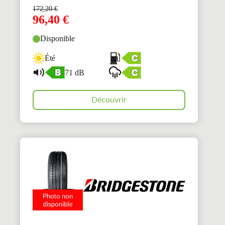
172,20
€
96,40
€
Disponible
Été
71 dB
Découvrir