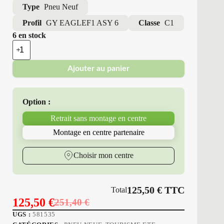
Type
Pneu Neuf
Profil
GY EAGLEF1 ASY 6
Classe
C1
6 en stock
quantité
de
Good
Ajouter au panier
Year
-
Pneus
Neufs
Option :
Été
245/40R18
Retrait sans montage en centre
97
Y
Montage en centre partenaire
GY
EAGLEF1
ASY
Choisir mon centre
6
125,50
€
TTC
Total
125,50
€
251,40
€
Le
Le
UGS :
581535
prix
prix