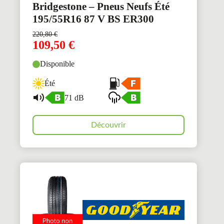
Bridgestone – Pneus Neufs Été
195/55R16 87 V BS ER300
220,80
€
109,50
€
Disponible
Été
71 dB
Découvrir