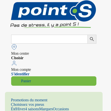
Search
Search Button
for:
Mon centre
Choisir
Mon compte
S'identifier
Panier
Promotions du moment
Choisissez vos pneus
Été
Hiver
4 saisons
Marques
Occasions