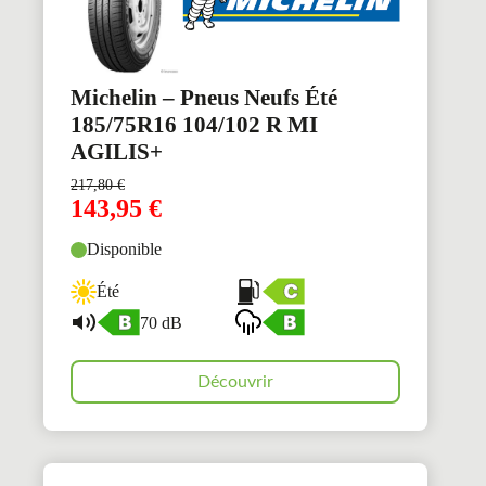
Michelin – Pneus Neufs Été
185/75R16 104/102 R MI
AGILIS+
217,80
€
143,95
€
Disponible
Été
70 dB
Découvrir