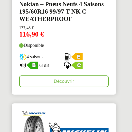
Nokian – Pneus Neufs 4 Saisons
195/60R16 99/97 T NK C
WEATHERPROOF
137,48
€
116,90
€
Disponible
4 saisons
73 dB
Découvrir