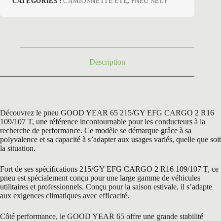
CATÉGORIES :
CAMIONNETTE ETE
,
PNEU NEUF
initial
actuel
était :
est :
279,60 €.
149,00 €.
Description
Découvrez le pneu GOOD YEAR 65 215/GY EFG CARGO 2 R16
109/107 T, une référence incontournable pour les conducteurs à la
recherche de performance. Ce modèle se démarque grâce à sa
polyvalence et sa capacité à s’adapter aux usages variés, quelle que soit
la situation.
Fort de ses spécifications 215/GY EFG CARGO 2 R16 109/107 T, ce
pneu est spécialement conçu pour une large gamme de véhicules
utilitaires et professionnels. Conçu pour la saison estivale, il s’adapte
aux exigences climatiques avec efficacité.
Côté performance, le GOOD YEAR 65 offre une grande stabilité