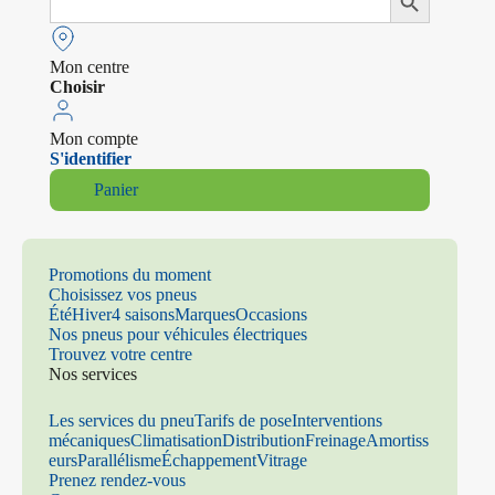
Search Button
for:
Mon centre
Choisir
Mon compte
S'identifier
Panier
Promotions du moment
Choisissez vos pneus
Été
Hiver
4 saisons
Marques
Occasions
Nos pneus pour véhicules électriques
Trouvez votre centre
Nos services
Les services du pneu
Tarifs de pose
Interventions
mécaniques
Climatisation
Distribution
Freinage
Amortiss
eurs
Parallélisme
Échappement
Vitrage
Prenez rendez-vous