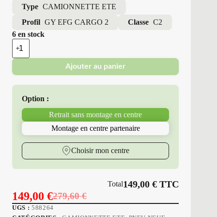
Type
CAMIONNETTE ETE
Profil
GY EFG CARGO 2
Classe
C2
6 en stock
quantité
de
Good
Ajouter au panier
Year
-
Pneus
Neufs
Option :
Été
215/65R16
Retrait sans montage en centre
109/107
T
Montage en centre partenaire
GY
EFG
CARGO
Choisir mon centre
2
149,00
€
TTC
Total
149,00
€
279,60
€
Le
Le
UGS :
588264
prix
prix