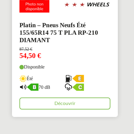
Platin – Pneus Neufs Été
155/65R14 75 T PLA RP-210
DIAMANT
87,52
€
54,50
€
Disponible
Été
70 dB
Découvrir