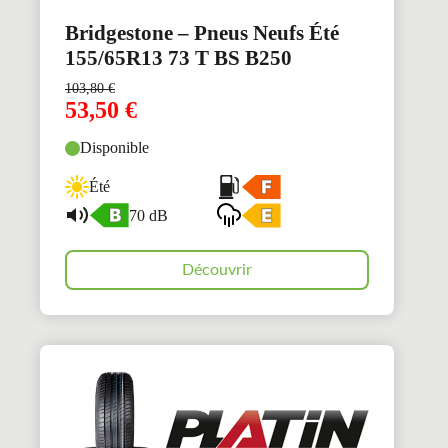
Bridgestone – Pneus Neufs Été
155/65R13 73 T BS B250
103,80
€
53,50
€
Disponible
Été
70 dB
Découvrir