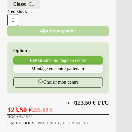
Classe
C1
4 en stock
quantité
de
Good
Ajouter au panier
Year
-
Pneus
Neufs
Option :
Été
195/45R17
Retrait sans montage en centre
81
W
Montage en centre partenaire
GY
F1GSD3
Choisir mon centre
123,50
€
TTC
Total
123,50
€
255,60
€
Le
Le
UGS :
548522
prix
prix
CATÉGORIES :
PNEU NEUF
,
TOURISME ETE
initial
actuel