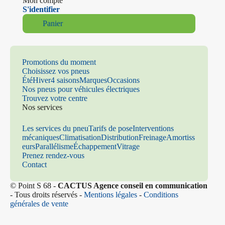
Mon compte
S'identifier
Panier
Promotions du moment
Choisissez vos pneus
Été
Hiver
4 saisons
Marques
Occasions
Nos pneus pour véhicules électriques
Trouvez votre centre
Nos services
Les services du pneu
Tarifs de pose
Interventions
mécaniques
Climatisation
Distribution
Freinage
Amortiss
eurs
Parallélisme
Échappement
Vitrage
Prenez rendez-vous
Contact
© Point S 68 -
CACTUS Agence conseil en communication
- Tous droits réservés -
Mentions légales
-
Conditions
générales de vente