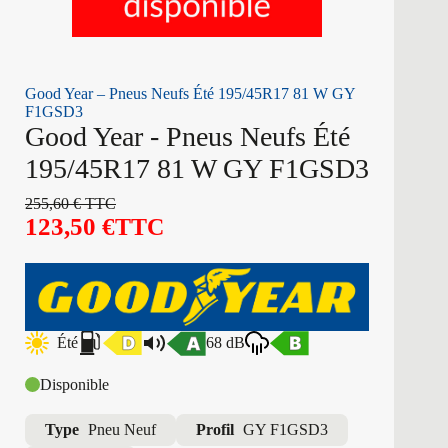
Good Year – Pneus Neufs Été 195/45R17 81 W GY
F1GSD3
Good Year - Pneus Neufs Été
195/45R17 81 W GY F1GSD3
255,60
€
TTC
123,50
€
TTC
Été
68 dB
Disponible
Type
Pneu Neuf
Profil
GY F1GSD3