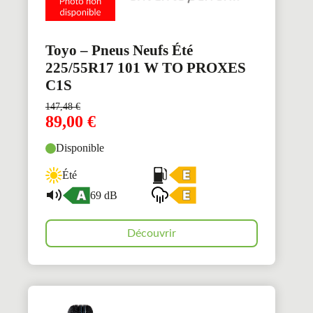
Toyo – Pneus Neufs Été
225/55R17 101 W TO PROXES
C1S
147,48
€
89,00
€
Disponible
Été
69 dB
Découvrir