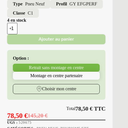
Type
Pneu Neuf
Profil
GY EFGPERF
Classe
C1
4 en stock
quantité
de
Good
Ajouter au panier
Year
-
Pneus
Neufs
Option :
Été
185/60R14
Retrait sans montage en centre
82
H
Montage en centre partenaire
GY
EFGPERF
Choisir mon centre
78,50
€
TTC
Total
78,50
€
145,20
€
Le
Le
UGS :
529675
prix
prix