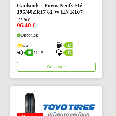
Hankook – Pneus Neufs Été
195/40ZR17 81 W HN K107
172,20
€
96,40
€
Disponible
Été
71 dB
Découvrir