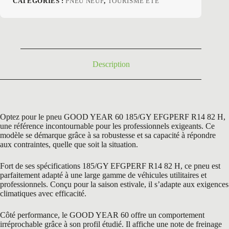
CATÉGORIES :
PNEU NEUF
,
TOURISME ETE
initial
actuel
était :
est :
145,20 €.
78,50 €.
Description
Optez pour le pneu GOOD YEAR 60 185/GY EFGPERF R14 82 H,
une référence incontournable pour les professionnels exigeants. Ce
modèle se démarque grâce à sa robustesse et sa capacité à répondre
aux contraintes, quelle que soit la situation.
Fort de ses spécifications 185/GY EFGPERF R14 82 H, ce pneu est
parfaitement adapté à une large gamme de véhicules utilitaires et
professionnels. Conçu pour la saison estivale, il s’adapte aux exigences
climatiques avec efficacité.
Côté performance, le GOOD YEAR 60 offre un comportement
irréprochable grâce à son profil étudié. Il affiche une note de freinage