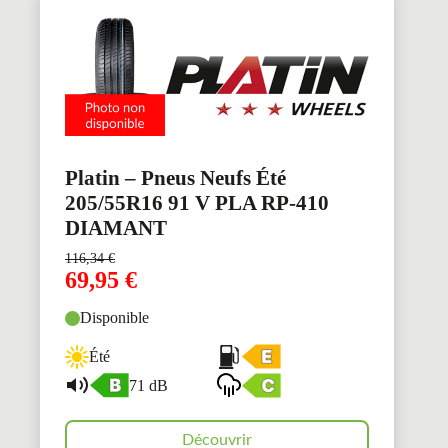
Platin – Pneus Neufs Été
205/55R16 91 V PLA RP-410
DIAMANT
116,34
€
69,95
€
Disponible
Été
71 dB
Découvrir