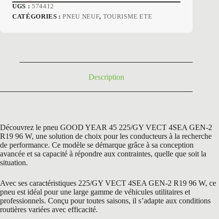
Le
Le
UGS :
574412
prix
prix
CATÉGORIES :
PNEU NEUF
,
TOURISME ETE
initial
actuel
était :
est :
340,20 €.
174,50 €.
Description
Découvrez le pneu GOOD YEAR 45 225/GY VECT 4SEA GEN-2
R19 96 W, une solution de choix pour les conducteurs à la recherche
de performance. Ce modèle se démarque grâce à sa conception
avancée et sa capacité à répondre aux contraintes, quelle que soit la
situation.
Avec ses caractéristiques 225/GY VECT 4SEA GEN-2 R19 96 W, ce
pneu est idéal pour une large gamme de véhicules utilitaires et
professionnels. Conçu pour toutes saisons, il s’adapte aux conditions
routières variées avec efficacité.