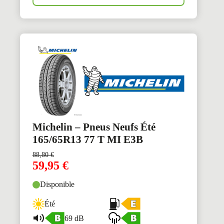
Michelin – Pneus Neufs Été
165/65R13 77 T MI E3B
88,80
€
59,95
€
Disponible
Été
69 dB