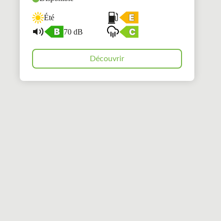
Été
70 dB
Découvrir