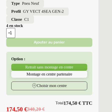
Type
Pneu Neuf
Profil
GY VECT 4SEA GEN-2
Classe
C1
4 en stock
quantité
de
Good
Ajouter au panier
Year
-
Pneus
Neufs
Option :
4
Saisons
Retrait sans montage en centre
225/45R19
96
Montage en centre partenaire
W
GY
VECT
Choisir mon centre
4SEA
GEN-
2
174,50
€
TTC
Total
174,50
€
340,20
€